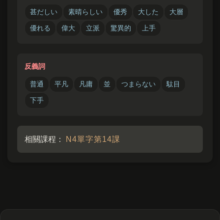
聽說山田先生新公司的薪水很驚人呢。
甚だしい
素晴らしい
優秀
大した
大層
優れる
偉大
立派
驚異的
上手
反義詞
普通
平凡
凡庸
並
つまらない
駄目
下手
相關課程：
N4單字第14課