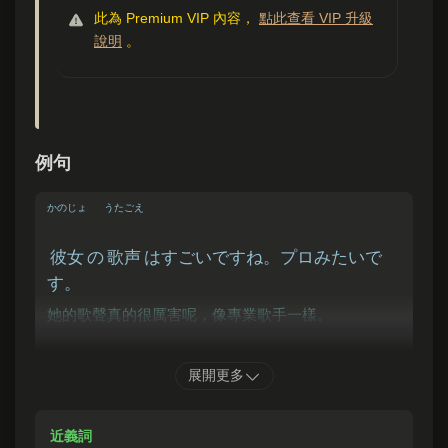
此為 Premium VIP 內容，
點此查看 VIP 升級
說明
。
例句
かのじょ
うたごえ
彼女
の
歌声
はすごいですね。プロみたいで
す。
她的歌聲真的很厲害呢，像專業歌手一樣。
やまだ
あたら
かいしゃ
きゅうりょう
展開更多
山田
さんの
新
しい
会社
、
給料
がすごいら
近義詞
しいよ。