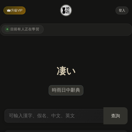
升級VIP
登入
目前有
人正在學習
凄い
時雨日中辭典
查詢