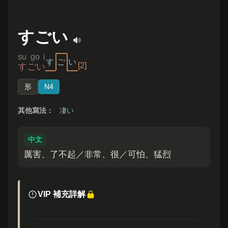
すごい
su go i
す
ご
い
[2]
すごい
形
N4
其他寫法：
凄い
中文
厲害、了不起／非常、很／可怕、猛烈
VIP 補充詳解