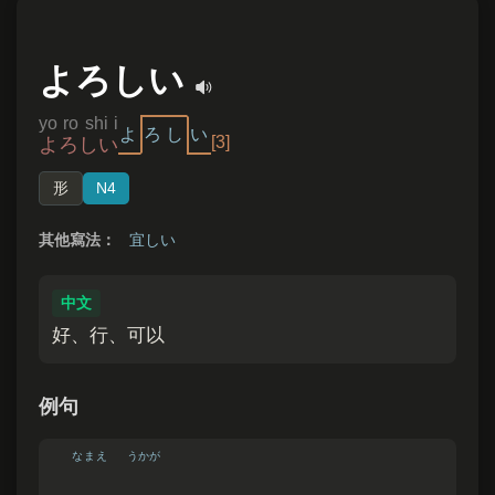
よろしい
yo ro shi i
よ
ろ
し
い
[3]
よろしい
形
N4
其他寫法：
宜しい
中文
好、行、可以
例句
なまえ
うかが