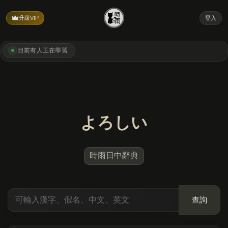
升級VIP
登入
目前有
人正在學習
よろしい
時雨日中辭典
查詢