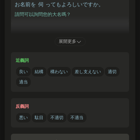
お
名前
を
伺
ってもよろしいですか。
請問可以詢問您的大名嗎？
あした
かいぎ
ごご
じ
展開更多
明日
の
会議
は
午後
2
時
からでよろしいでしょう
か。
近義詞
明天的會議從下午2點開始可以嗎？
良い
結構
構わない
差し支えない
適切
適当
反義詞
悪い
駄目
不適切
不適当