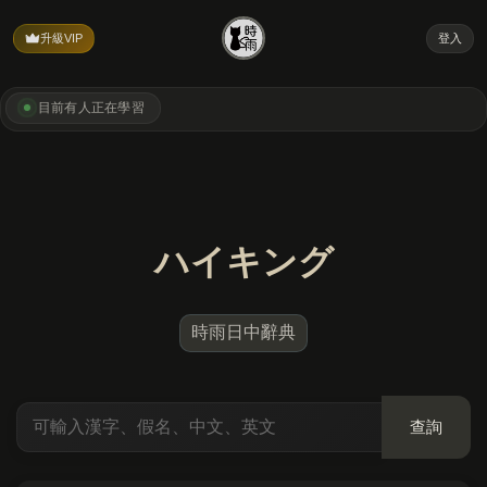
升級VIP
登入
目前有
人正在學習
ハイキング
時雨日中辭典
查詢