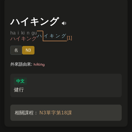
ハイキング
ha i ki n gu
ハ
イ
キ
ン
グ
[1]
ハイキング
名
N3
hiking
外來語由來:
中文
健行
相關課程：
N3單字第18課