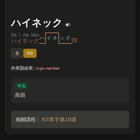
ハイネック
ha i ne kku
ハ
イ
ネ
ッ
ク
[3]
ハイネック
名
N3
high-necked
外來語由來:
中文
高領
相關課程：
N3單字第10課