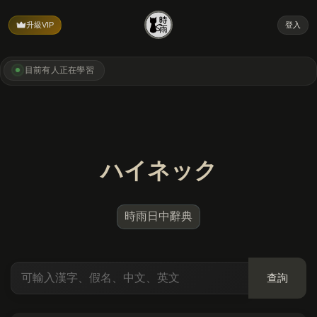
升級VIP
登入
目前有
人正在學習
ハイネック
時雨日中辭典
查詢