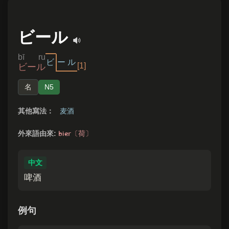
ビール
bī ru
ビ
ー
ル
[1]
ビール
名
N5
其他寫法：
麦酒
bier〔荷〕
外來語由來:
中文
啤酒
例句