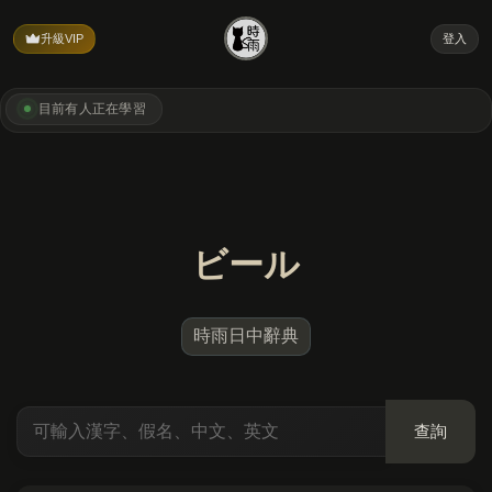
升級VIP
登入
目前有
人正在學習
ビール
時雨日中辭典
查詢