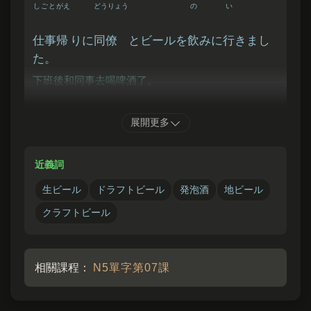
しごと
がえ
どうりょう
の
い
仕事
帰
りに
同僚
とビールを
飲
みに
行
きまし
た。
下班後和同事去喝啤酒了。
みせ
なま
やす
おい
展開更多
この
店
は
生
ビールが
安
くて
美味
しいよ。
近義詞
這家店的生啤酒又便宜又好喝喔。
生ビール
ドラフトビール
発泡酒
地ビール
クラフトビール
相關課程：
N5單字第07課