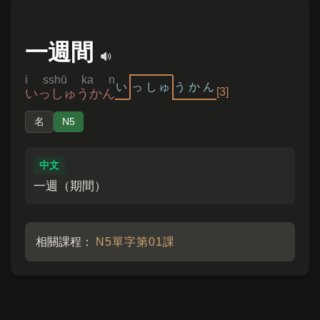
一週間
i sshū ka n
い
っ
しゅ
う
か
ん
[3]
いっしゅうかん
名
N5
中文
一週（期間）
相關課程：
N5單字第01課