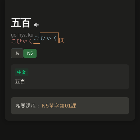
五百
go hya ku
ご
ひゃ
く
[3]
ごひゃく
名
N5
中文
五百
相關課程：
N5單字第01課