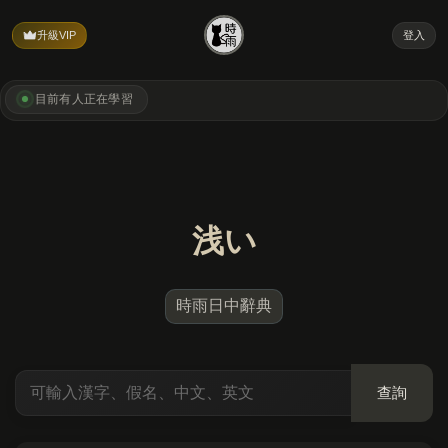
升級VIP
登入
目前有
人正在學習
浅い
時雨日中辭典
查詢