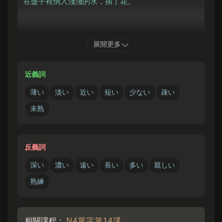
在盤子裡倒入淺淺的水，插了花。
かわ
あさ
こども
あんぜん
あそ
展開更多
この
川
は
浅
いから、
子供
でも
安全
に
遊
べま
す。
近義詞
這條河很淺，所以連小孩子都能安全地玩水。
薄い
淡い
近い
短い
少ない
疎い
未熟
反義詞
深い
濃い
遠い
長い
多い
親しい
熟練
相關課程：
N4單字第14課