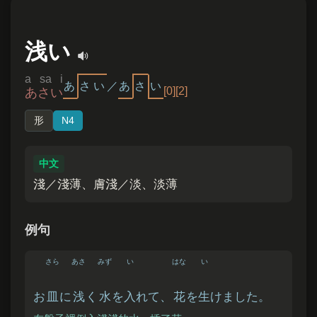
浅い
a sa i
あ
さ
い
／
あ
さ
い
[0][2]
あさい
形
N4
中文
淺／淺薄、膚淺／淡、淡薄
例句
さら
あさ
みず
い
はな
い
お
皿
に
浅
く
水
を
入
れて、
花
を
生
けました。