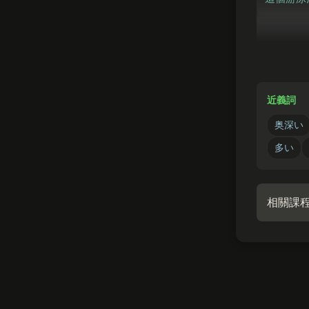
かれ
ふ
彼
との
和他之間
近義詞
奥深い
多い
相關課