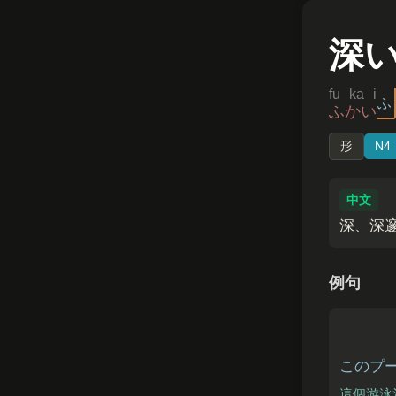
深
fu ka i
ふ
ふかい
形
N4
中文
深、深
例句
このプ
這個游泳