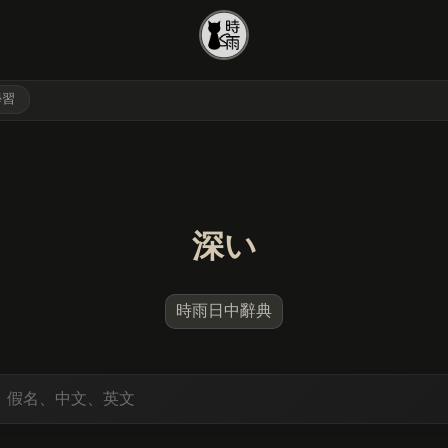
學習
深い
時雨日中辭典