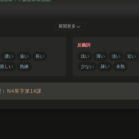
か
きずな
いっしょう
わす
展開更多
深
い
絆
は
一生
忘
れられません。
深厚的羈絆，一輩子都不會忘記。
反義詞
濃い
遠い
長い
浅い
薄い
淡い
近い
親しい
熟練
少ない
疎い
未熟
程：
N4單字第14課