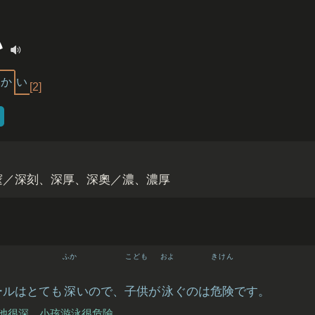
い
か
い
[2]
邃／深刻、深厚、深奧／濃、濃厚
ふか
こども
およ
きけん
ールはとても
深
いので、
子供
が
泳
ぐのは
危険
です。
池很深，小孩游泳很危險。