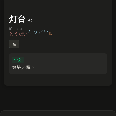
灯台
tō da i
と
う
だ
い
[0]
とうだい
名
中文
燈塔／燭台