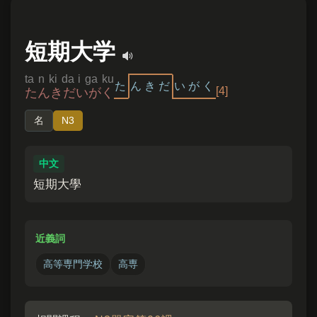
短期大学
ta n ki da i ga ku
た
ん
き
だ
い
が
く
[4]
たんきだいがく
名
N3
中文
短期大學
近義詞
高等専門学校
高専