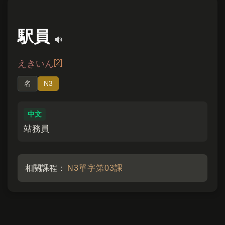
駅員
[2]
えきいん
名
N3
中文
站務員
相關課程：
N3單字第03課