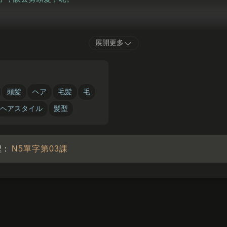
かわ
かぜ
ひ
展開更多
ライヤーで
乾
かさないと、
風邪
を
引
きそう。
吹風機把頭髮吹乾的話，好像會感冒。
頭髪
ヘア
毛髪
毛
ヘアスタイル
髪型
程：
N5單字第03課