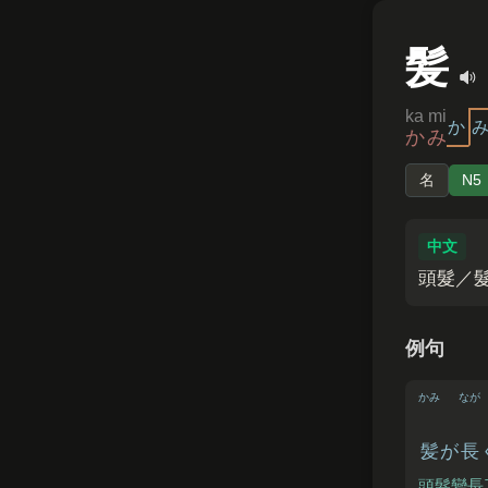
髪
ka mi
か
かみ
名
N5
中文
頭髮／
例句
かみ
なが
髪
が
長
頭髮變長