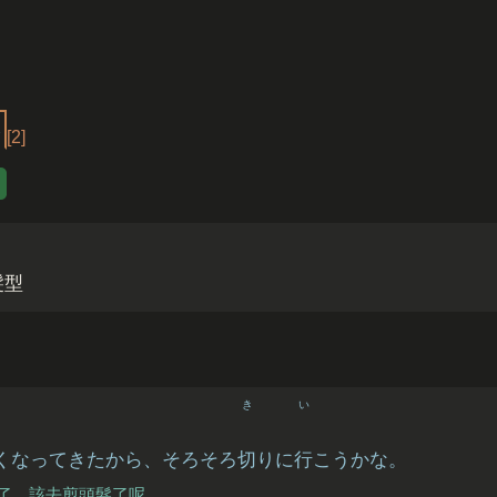
み
[2]
髮型
き
い
くなってきたから、そろそろ
切
りに
行
こうかな。
了，該去剪頭髮了呢。