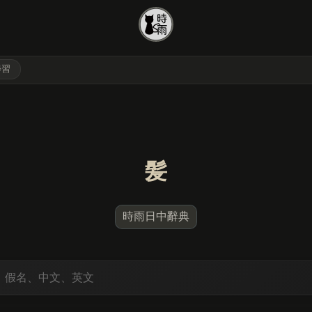
學習
髪
時雨日中辭典