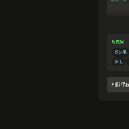
かみ
髪
をド
如果不用
近義詞
髪の毛
体毛
相關課