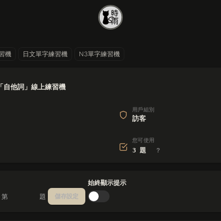
習機
日文單字練習機
N3單字練習機
5「自他詞」線上練習機
用戶組別
訪客
您可使用
3
題
?
始終顯示提示
儲存設定
 第
題