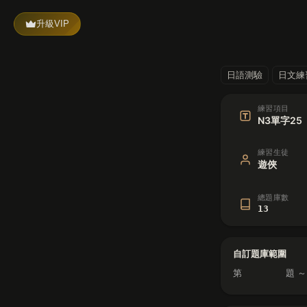
升級VIP
日語測驗
日文練
練習項目
N3單字2
練習生徒
遊俠
總題庫數
13
自訂題庫範圍
第
題 ～