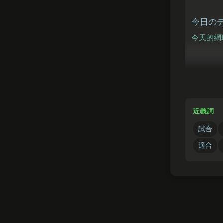
今日
の
今天的網
くつ
この
靴
這雙鞋子
近義詞
試合
適合