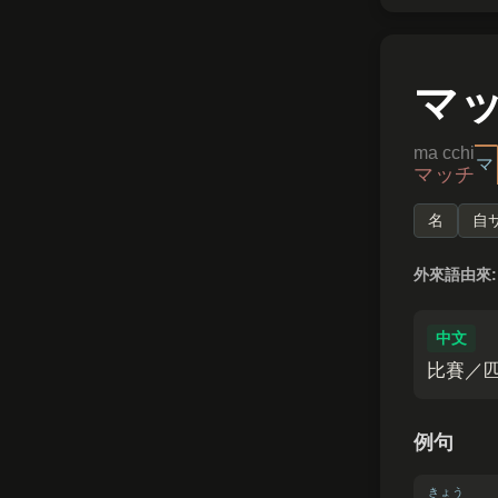
マ
ma cchi
マ
マッチ
名
自
外來語由來:
中文
比賽／
例句
きょう