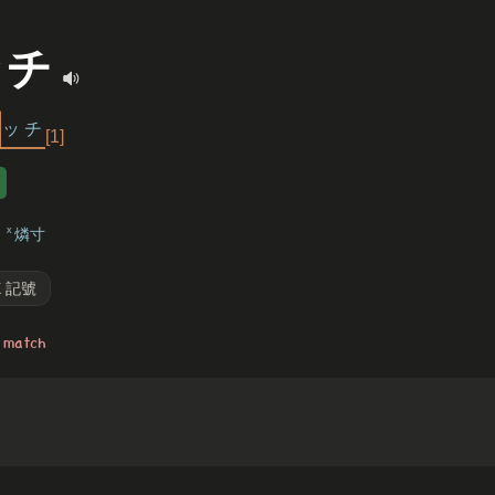
ッチ
ッ
チ
[1]
x
燐寸
X 記號
match