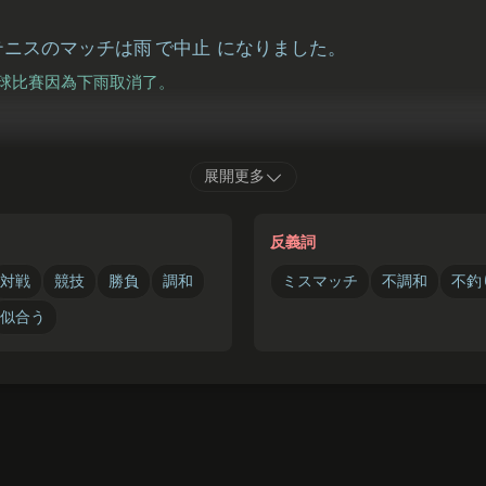
テニスのマッチは
雨
で
中止
になりました。
球比賽因為下雨取消了。
いろ
わたし
展開更多
の
色
は
私
のドレスとマッチしていますね。
的顏色和我的洋裝很搭配呢。
反義詞
対戦
競技
勝負
調和
ミスマッチ
不調和
不釣
似合う