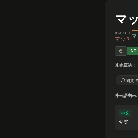
マ
ma cchi
マ
マッチ
名
N5
其他寫法：
關於 
外來語由來:
中文
火柴