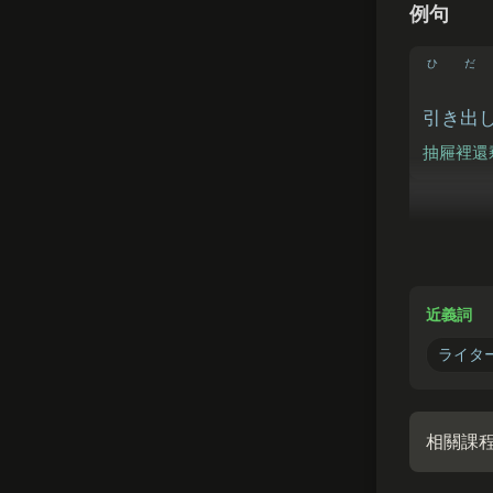
例句
ひ
だ
引
き
出
抽屜裡還
ていでん
停電
の
為了停電
近義詞
ライタ
相關課