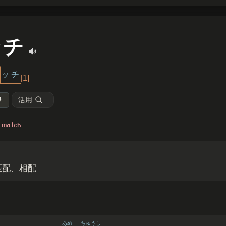
ッチ
ッ
チ
[1]
活用
サ
match
匹配、相配
あめ
ちゅうし