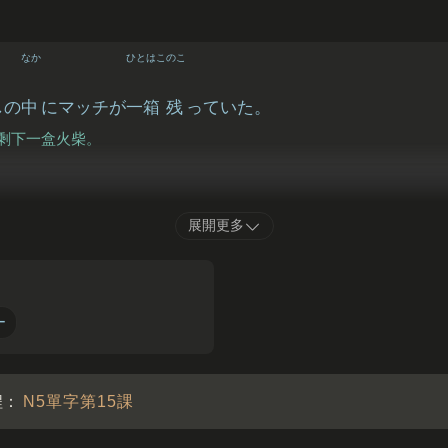
なか
ひとはこ
のこ
しの
中
にマッチが
一箱
残
っていた。
剩下一盒火柴。
とき
ようい
展開更多
時
のために、マッチとろうそくを
用意
しておきましょう。
時需要，先準備好火柴和蠟燭吧。
ー
程：
N5單字第15課