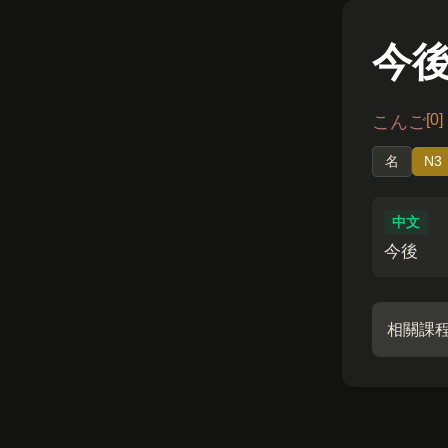
今
[0]
こんご
名
N3
中文
今後
相關課