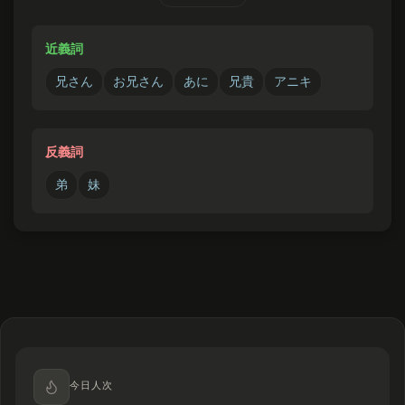
お兄
さんは
私
の
宿題
を
手伝
ってくれまし
た。
近義詞
哥哥幫我做功課。
兄さん
お兄さん
あに
兄貴
アニキ
反義詞
弟
妹
今日人次