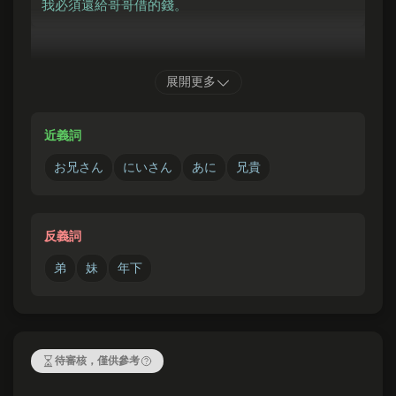
我必須還給哥哥借的錢。
けい
けっこんしき
らいげつ
展開更多
兄
の
結婚式
は
来月
です。
哥哥的婚禮在下個月。
近義詞
お兄さん
にいさん
あに
兄貴
反義詞
弟
妹
年下