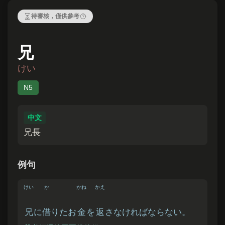
兄
けい
N5
中文
兄長
例句
けい
か
かね
かえ
兄
に
借
りたお
金
を
返
さなければならない。