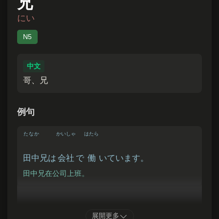
兄
にい
N5
中文
哥、兄
例句
たなか
かいしゃ
はたら
田中
兄は
会社
で
働
いています。
田中兄在公司上班。
おにい
わたし
しゅくだい
てつだ
展開更多