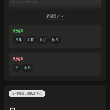
を
守
っている。
父親過世後，長子以家長的身分守護著這個家。
展開更多
かれ
いちぞく
このかみ
じゅうよう
けってい
くだ
近義詞
彼
は
一族
の
兄
として、
重要
な
決定
を
下
せきにん
長兄
家長
首領
族長
す
責任
がある。
他身為氏族的首領，有責任做出重要的決定。
反義詞
弟
末弟