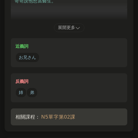
哥哥說他想當醫生。
あに
いっしょ
やきゅう
たの
展開更多
兄
と
一緒
に
野球
をするのが
楽
しみです。
我很期待和哥哥一起打棒球。
近義詞
お兄さん
反義詞
姉
弟
相關課程：
N5單字第02課