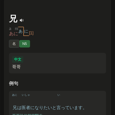
兄
a ni
あ
に
[1]
あに
名
N5
中文
哥哥
例句
あに
いしゃ
い
兄
は
医者
になりたいと
言
っています。