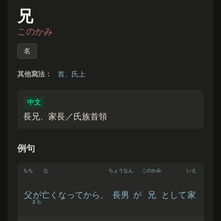
兄
このかみ
名
其他寫法：
首、氏上
中文
長兄、家長／氏族首領
例句
ちち
な
ちょうなん
このかみ
いえ
父
が
亡
くなってから、
長男
が
兄
として
家
まも