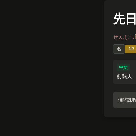
先
せんじつ
名
N3
中文
前幾天
相關課