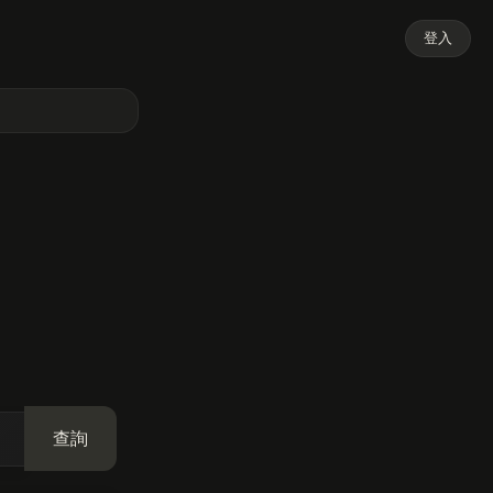
登入
查詢