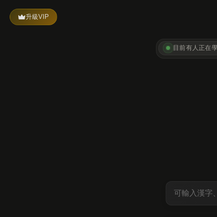
升級VIP
目前有
人正在