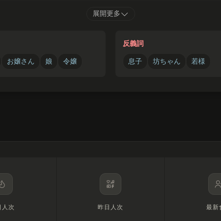
展開更多
まは
今日
もピアノのレッスンに
行
きます。
天也要去上鋼琴課。
反義詞
お嬢さん
娘
令嬢
息子
坊ちゃん
若様
日人次
昨日人次
最新