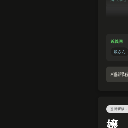
むすめ
だ
娘
が
女兒考上
近義詞
娘さん
相關課
嬢