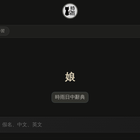
學習
娘
時雨日中辭典