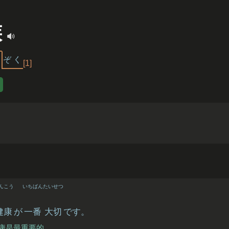
族
か
ぞ
く
[1]
んこう
いちばん
たいせつ
健康
が
一番
大切
です。
康是最重要的。