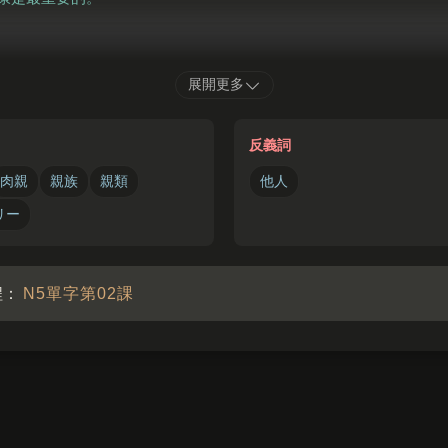
うがつ
かぞく
おんせん
りょこう
い
展開更多
正月
は
家族
で
温泉
旅行
に
行
きます。
都會和家人一起去泡溫泉旅行。
反義詞
肉親
親族
親類
他人
リー
程：
N5單字第02課