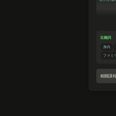
まいとし
しょ
毎年
每年過年
近義詞
身内
ファミ
相關課