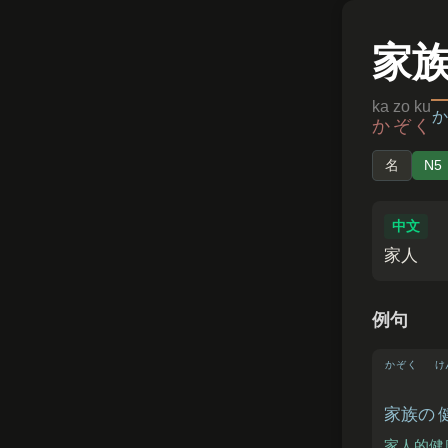
家
ka zo ku
かぞく
名
N5
中文
家人
例句
かぞく
け
家族
の
家人的健