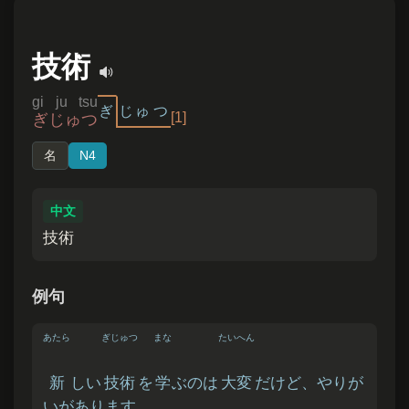
技術
gi ju tsu
ぎ
じゅ
つ
[1]
ぎじゅつ
名
N4
中文
技術
例句
あたら
ぎじゅつ
まな
たいへん
新
しい
技術
を
学
ぶのは
大変
だけど、やりが
いがあります。