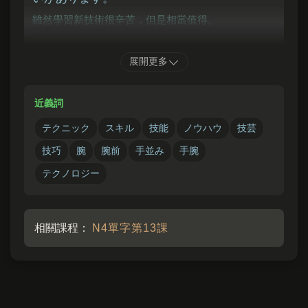
雖然學習新技術很辛苦，但是相當值得。
かれ
こうど
ぎじゅつ
も
展開更多
彼
は
高度
な
技術
を
持
っているエンジニアで
近義詞
す。
他是一位擁有高超技術的工程師。
テクニック
スキル
技能
ノウハウ
技芸
技巧
腕
腕前
手並み
手腕
テクノロジー
相關課程：
N4單字第13課