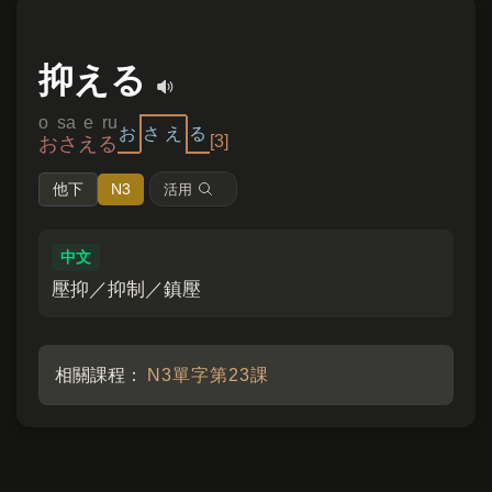
抑える
o sa e ru
お
さ
え
る
[3]
おさえる
他下
N3
活用
中文
壓抑／抑制／鎮壓
相關課程：
N3單字第23課