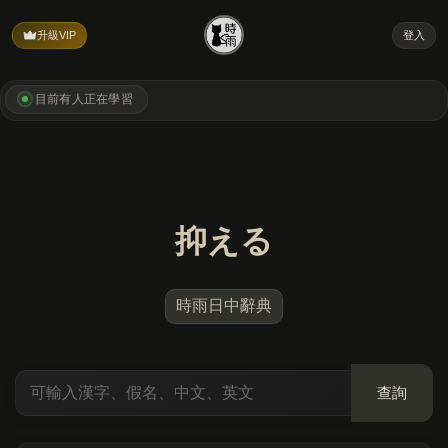
升級VIP
登入
目前有
人正在學習
抑える
時雨日中辭典
查詢