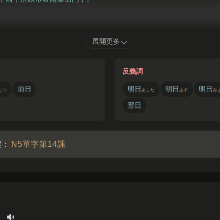
る
ともだち
いざかや
の
かい
展開更多
夜
、
友達
と
居酒屋
で
飲
み
会
をしました。
和朋友在居酒屋聚餐喝酒。
反義詞
前日
明日
明日
明日
じつ
あした
あす
み
翌日
程：
N5單字第14課
日