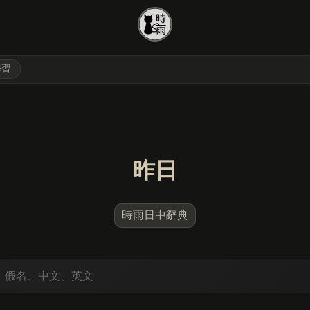
學習
昨日
時雨日中辭典