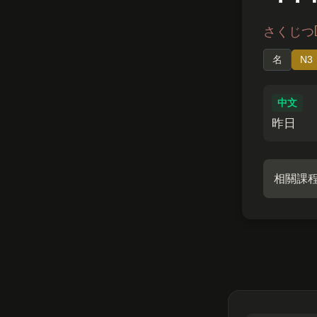
さくじつ
名
N3
中文
昨日
相關課