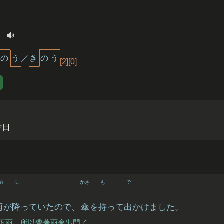
日
の
う
／
き
の
う
[2][0]
昨日
め
ふ
かさ
も
で
雨
が
降
っていたので、
傘
を
持
って
出
かけました。
下雨，所以帶著雨傘出門了。