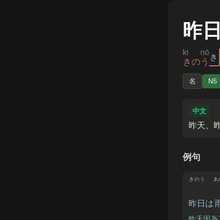
昨
ki nō
き
きのう
名
N5
中文
昨天、
例句
きのう
あ
昨日
は
昨天因為