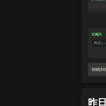
きのう
よ
昨日
の
昨天晚上
近義詞
昨日
さく
相關課
昨