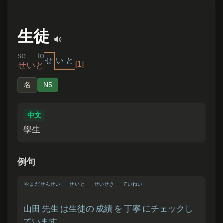
生徒
sē to
せ
い
と
[1]
せいと
名
N5
中文
學生
例句
やまだ
せんせい
せいと
せいせき
ていねい
山田
先生
は
生徒
の
成績
を
丁寧
にチェックし
ています。