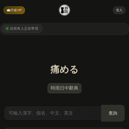
升級VIP
登入
目前有
人正在學習
痛める
時雨日中辭典
查詢