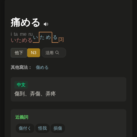
痛める
i ta me ru
い
た
め
る
[3]
いためる
他下
N3
活用
其他寫法：
傷める
中文
傷到、弄傷、弄疼
近義詞
傷付く
怪我
損傷