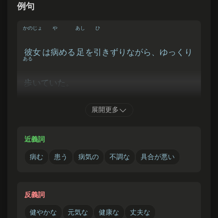
例句
かのじょ
や
あし
ひ
彼女
は
病
める
足
を
引
きずりながら、ゆっくり
ある
歩
いていた。
她拖著疼痛的腳，慢慢地走著。
展開更多
や
こころ
いや
じかん
ひつよう
近義詞
病
める
心
を
癒
すには、
時間
が
必要
だ。
病む
患う
病気の
不調な
具合が悪い
要治癒受傷的心靈，需要時間。
反義詞
健やかな
元気な
健康な
丈夫な