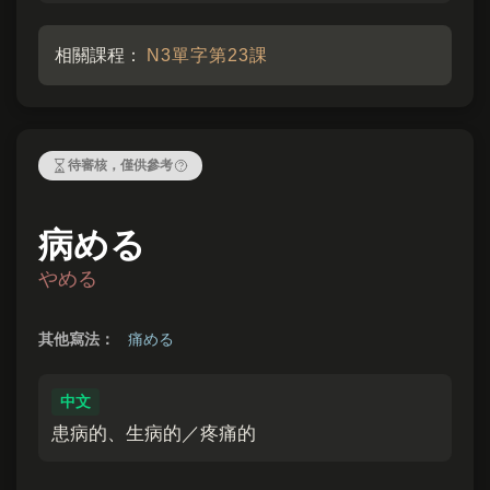
相關課程：
N3單字第23課
病める
やめる
其他寫法：
痛める
中文
患病的、生病的／疼痛的