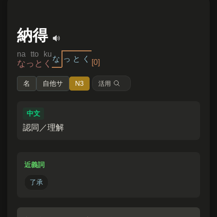
納得
na tto ku
な
っ
と
く
[0]
なっとく
名
自他サ
N3
活用
中文
認同／理解
近義詞
了承