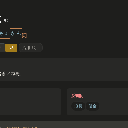
金
ちょ
き
ん
[0]
活用
サ
N3
儲蓄／存款
反義詞
浪費
借金