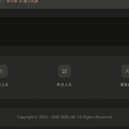
程：
N3單字第19課
日人次
昨日人次
最新
Copyright © 2016 - 2026
時雨の町
All Rights Reserved