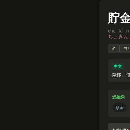
貯
cho ki n
ちょきん
名
自
中文
存錢、
近義詞
預金