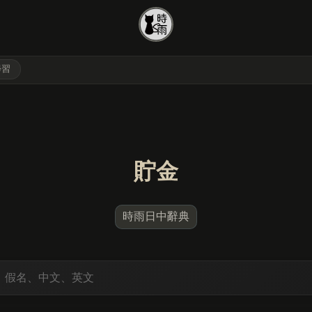
學習
貯金
時雨日中辭典