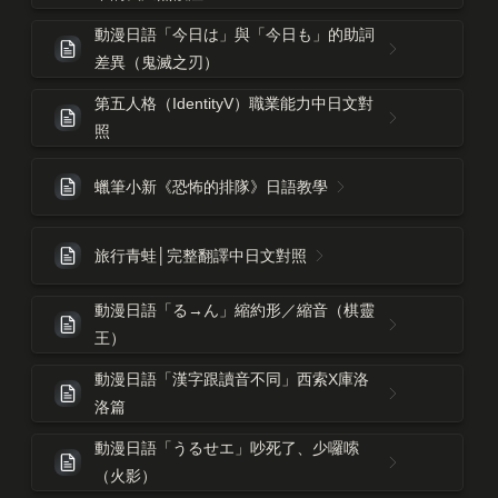
動漫日語「今日は」與「今日も」的助詞
差異（鬼滅之刃）
第五人格（IdentityV）職業能力中日文對
照
蠟筆小新《恐怖的排隊》日語教學
旅行青蛙│完整翻譯中日文對照
動漫日語「る→ん」縮約形／縮音（棋靈
王）
動漫日語「漢字跟讀音不同」西索X庫洛
洛篇
動漫日語「うるせエ」吵死了、少囉嗦
（火影）