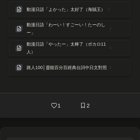
動漫日語「よかった」太好了（海賊王）
動漫日語「わーい！すごーい！たーのし
ー」
動漫日語「やったー」太棒了（ボカロ11
人）
路人100│靈能百分百經典台詞中日文對照
1
2