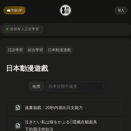
升級VIP
登入
目前有
人正在學習
日語學習
綜合學習
日本動漫遊戲
日本動漫遊戲
收摺
速畫遊戲：20秒內測出日文能力
泣きたい私は猫をかぶる│隱藏在貓面具
下的我泫然欲泣