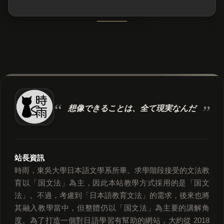
想像できることは、
全て現実なんだ
站長資訊
時雨，東吳大學日本語文學系所畢。求學階段接受的文法教
育以「国文法」為主，因此本站教學方式採用的是「国文
法」。不過，考慮到「日本語教育文法」的需求，後來也將
其融入教學當中，但整體仍以「国文法」為主要的講解角
度。為了打造一個對日語學習有幫助的網站，大約從 2018