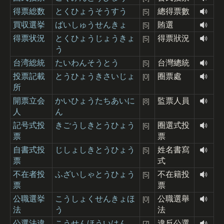
得票総数
とくひょうそうすう
總得票數
[5]
買収選挙
ばいしゅうせんきょ
賄選
[5]
得票状況
とくひょうじょうきょ
得票狀況
[5]
う
台湾総統
たいわんそうとう
台灣總統
[5]
投票記載
とうひょうきさいじょ
圈票處
[0]
所
開票立会
かいひょうたちあいに
監票人員
[8]
人
ん
記号式投
きごうしきとうひょう
圈選式投
[6]
票
票
自書式投
じしょしきとうひょう
姓名書寫
[5]
票
式
不在者投
ふざいしゃとうひょう
不在籍投
[5]
票
票
公職選挙
こうしょくせんきょほ
公職選舉
[0]
法
う
法
公選法違
こうせんほういはん
違反公選
[7]