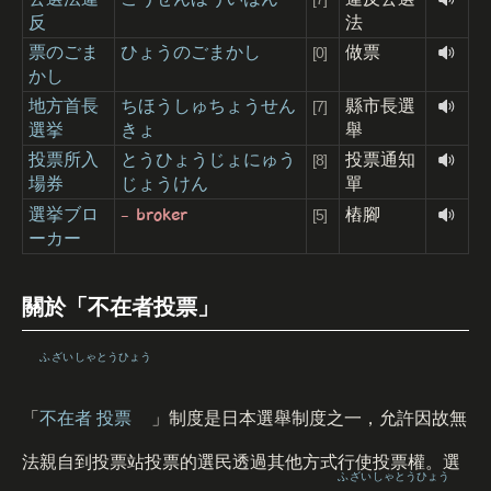
反
法
票のごま
ひょうのごまかし
做票
[0]
かし
地方首長
ちほうしゅちょうせん
縣市長選
[7]
選挙
きょ
舉
投票所入
とうひょうじょにゅう
投票通知
[8]
場券
じょうけん
單
- broker
選挙ブロ
樁腳
[5]
ーカー
關於「不在者投票」
ふざい
しゃ
とうひょう
「
不在
者
投票
」制度是日本選舉制度之一，允許因故無
法親自到投票站投票的選民透過其他方式行使投票權。選
ふざい
しゃ
とうひょう