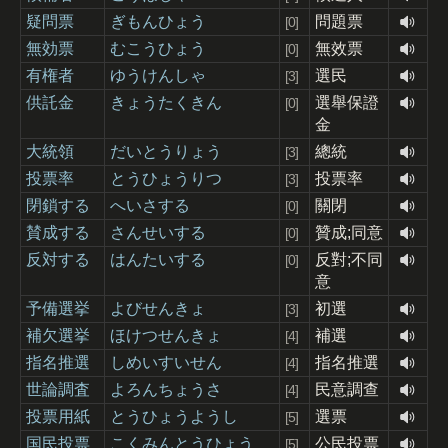
疑問票
ぎもんひょう
問題票
[0]
無効票
むこうひょう
無效票
[0]
有権者
ゆうけんしゃ
選民
[3]
供託金
きょうたくきん
選舉保證
[0]
金
大統領
だいとうりょう
總統
[3]
投票率
とうひょうりつ
投票率
[3]
閉鎖する
へいさする
關閉
[0]
賛成する
さんせいする
贊成;同意
[0]
反対する
はんたいする
反對;不同
[0]
意
予備選挙
よびせんきょ
初選
[3]
補欠選挙
ほけつせんきょ
補選
[4]
指名推選
しめいすいせん
指名推選
[4]
世論調査
よろんちょうさ
民意調查
[4]
投票用紙
とうひょうようし
選票
[5]
国民投票
こくみんとうひょう
公民投票
[5]