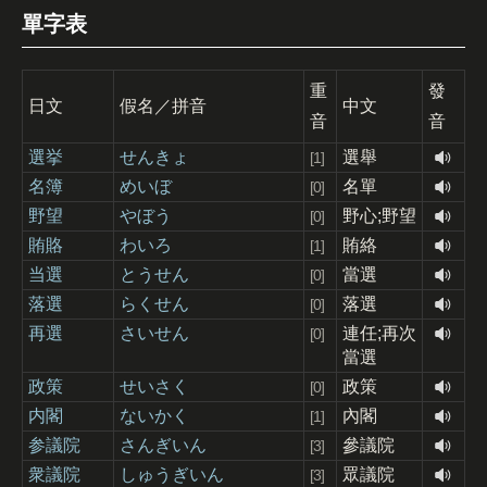
單字表
重
發
日文
假名／拼音
中文
音
音
選挙
せんきょ
選舉
[1]
名簿
めいぼ
名單
[0]
野望
やぼう
野心;野望
[0]
賄賂
わいろ
賄絡
[1]
当選
とうせん
當選
[0]
落選
らくせん
落選
[0]
再選
さいせん
連任;再次
[0]
當選
政策
せいさく
政策
[0]
内閣
ないかく
內閣
[1]
参議院
さんぎいん
參議院
[3]
衆議院
しゅうぎいん
眾議院
[3]