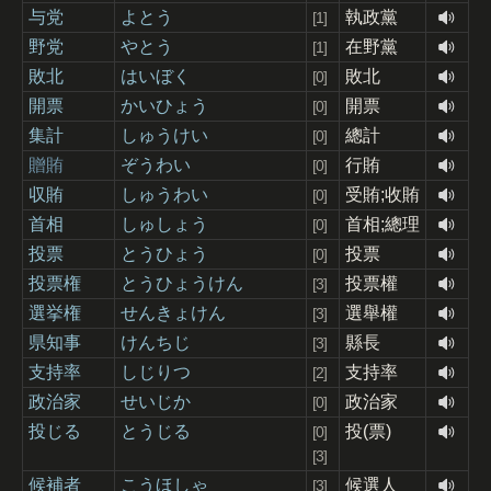
与党
よとう
執政黨
[1]
野党
やとう
在野黨
[1]
敗北
はいぼく
敗北
[0]
開票
かいひょう
開票
[0]
集計
しゅうけい
總計
[0]
贈賄
ぞうわい
行賄
[0]
収賄
しゅうわい
受賄;收賄
[0]
首相
しゅしょう
首相;總理
[0]
投票
とうひょう
投票
[0]
投票権
とうひょうけん
投票權
[3]
選挙権
せんきょけん
選舉權
[3]
県知事
けんちじ
縣長
[3]
支持率
しじりつ
支持率
[2]
政治家
せいじか
政治家
[0]
投じる
とうじる
投(票)
[0]
[3]
候補者
こうほしゃ
候選人
[3]