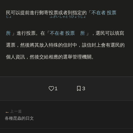
民可以提前進行郵寄投票或者到指定的「
不在
者
投票
じょ
ふざい
しゃ
とうひょう
じょ
所
」進行投票。在「
不在
者
投票
所
」，選民可以填寫
選票，然後將其放入特殊的信封中，該信封上會有選民的
個人資訊，然後交給相應的選舉管理機關。
1
3
←
上一篇
各種昆蟲的日文