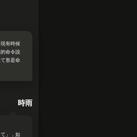
發現有時候
類的命令說
說て形是命
時雨
～て」，如