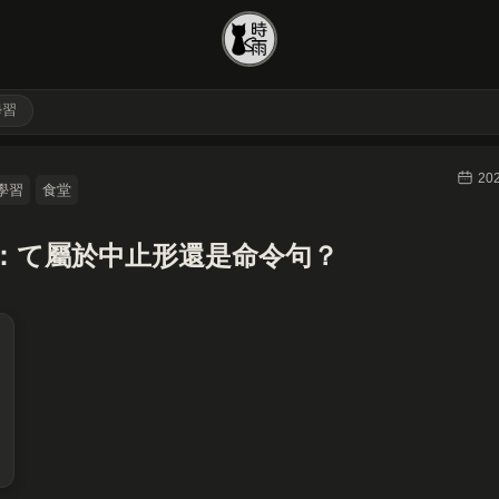
學習
20
學習
食堂
：て屬於中止形還是命令句？