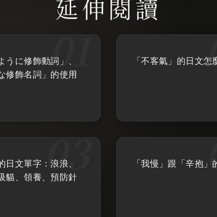
ように修飾動詞」、
「不客氣」的日文怎
な修飾名詞」的使用
的日文單字：浪浪、
「我慢」跟「辛抱」
吸貓、領養、預防針