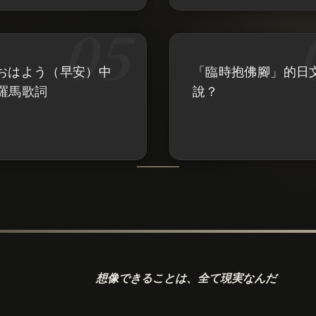
- おはよう（早安）中
「臨時抱佛腳」的日
羅馬歌詞
說？
想像できることは、
全て現実なんだ