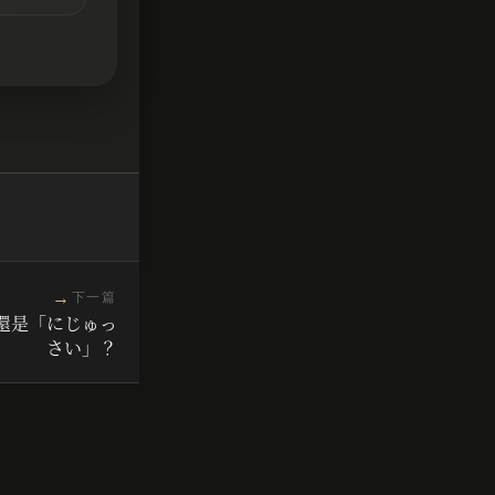
→
下一篇
還是「にじゅっ
さい」？