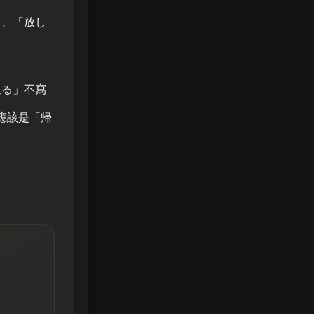
」、「放し
返る」不寫
應該是「帰