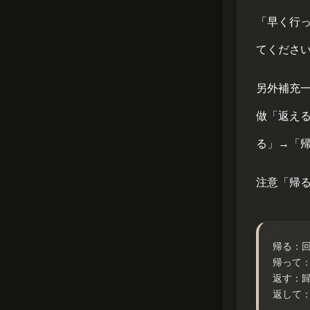
「早く行
てくださ
另外補充
做「返え
る」→「
注意「帰
帰る：
帰って
返す：
返して