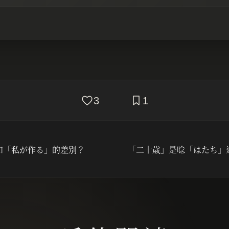
3
1
和「私が作る」的差別？
「二十歳」是唸「はたち」