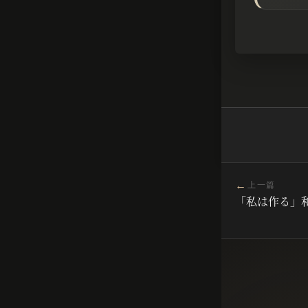
←
上一篇
「私は作る」