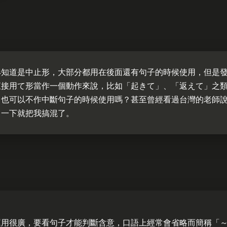
形知道是中止形，大部分都用在後面還有句子的時候使用，但是
直接用て形當作一個動作來說，比如「起きて」、「返えて」之
て也可以不作中斷句子的時候使用嗎？甚至曾經看過台灣的老師
，一下就把我搞混了。
運用很廣，要看句子才能判斷含意，口語上經常會省略而簡稱「