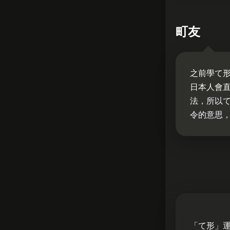
町友
之前學て
日本人會
法，所以
令的意思
「て形」