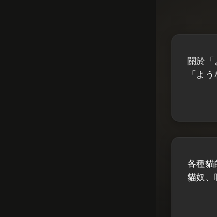
關於「
「よう
各種貓
貓奴、