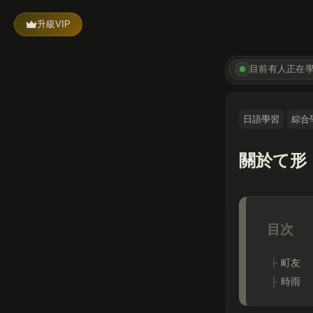
升級VIP
目前有
人正在
日語學習
綜合
關於て形
町友
時雨