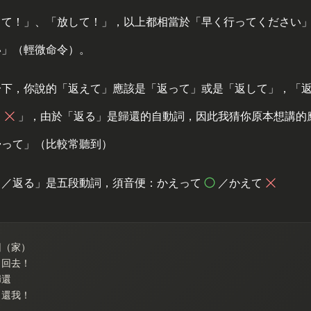
って！」、「放して！」，以上都相當於「早く行ってください
い」（輕微命令）。
一下，你說的「返えて」應該是「返って」或是「返して」，「
る
」，由於「返る」是歸還的自動詞，因此我猜你原本想講的
帰って」（比較常聽到）
る／返る」是五段動詞，須音便：かえって
／かえて
回（家）
：回去！
歸還
：還我！