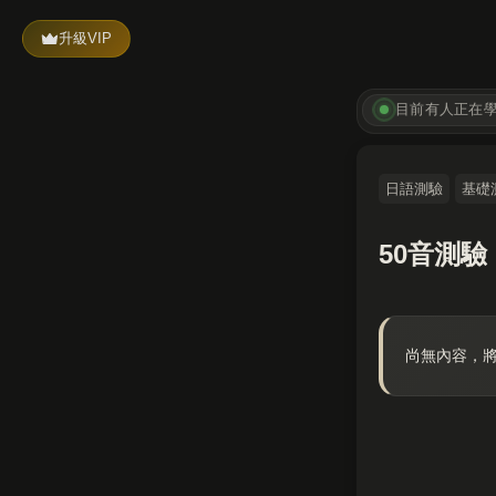
升級VIP
目前有
人正在
日語測驗
基礎
50音測驗
尚無內容，