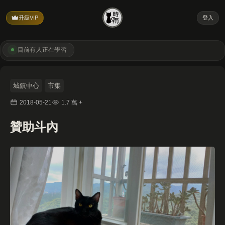
升級VIP
登入
目前有
人正在學習
城鎮中心
市集
2018-05-21
1.7 萬 +
贊助斗內