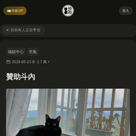
升級VIP
登入
目前有
人正在學習
城鎮中心
市集
2018-05-21
1.7 萬 +
贊助斗內