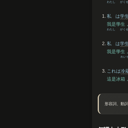
わたし
がく
私
は
学
我是學生
わたし
がく
私
は
学
我是學生
れい
これは
冷
這是冰箱
形容詞、動