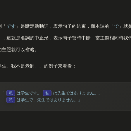
到「
です
」是斷定助動詞，表示句子的結束，而本課的「
で
」就
」，這就是名詞的中止形，表示句子暫時中斷，當主題相同時我
的主題就可以省略。
學生。我不是老師。」的例子來看看：
：
「
は学生
です
。
は先生ではありません。」
私
私
：
「
は学生
で
、先生ではありません。」
私