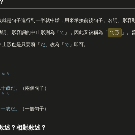
？
義就是句子進行到一半就中斷，用來承接前後句子。名詞、形容
動詞、形容詞的中止形則為「
て
」，因此又被稱為「
て形
」。
中止形也是只要將「
だ
」改為「
で
」即可。
はたち
二十歳
だ。
（兩個句子）
はたち
二十歳
だ。
（一個句子）
敘述？相對敘述？