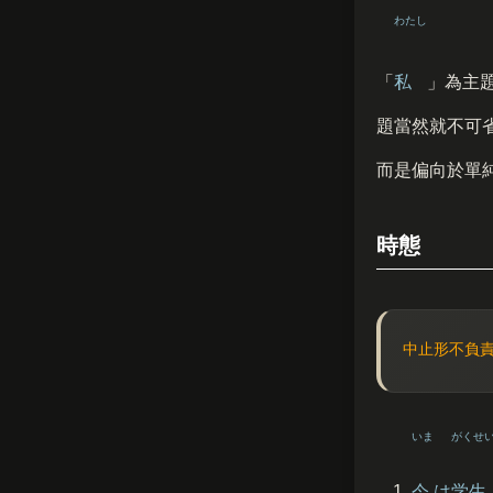
わたし
「
私
」為主
題當然就不可
而是偏向於單
時態
中止形不負
いま
がくせ
今
は
学生