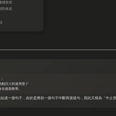
連續敘述
相對敘述
法
續：
助動詞
ダ
的連用形
デ
會在後面教學。
連結成一個句子，由於是將前一個句子中斷再接後句，因此又稱為「中止