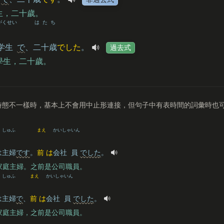
生，二十歲。
がくせい
はたち
学生
で
、
二十歳
でした
。
過去式
學生，二十歲。
時態不一樣時，基本上不會用中止形連接，但句子中有表時間的詞彙時也
しゅふ
まえ
かいしゃ
いん
は
主婦
です
。
前
は
会社
員
でした
。
家庭主婦。之前是公司職員。
しゅふ
まえ
かいしゃ
いん
は
主婦
で
、
前
は
会社
員
でした
。
家庭主婦，之前是公司職員。