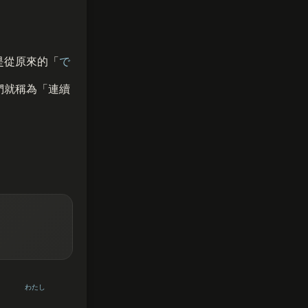
是從原來的「
で
們就稱為「連續
わたし