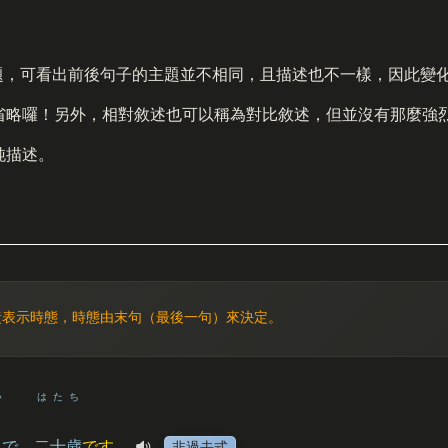
題，可看出前後句子的主題並不相同，且描述也不一樣，因此變
省略囉！另外，相對敘述也可以稱為對比敘述，但並沒有那麼強
純描述。
責表示時態，時態由末句（最後一句）來決定。
い
はたち
で
、
二十歳
です
。
非過去式