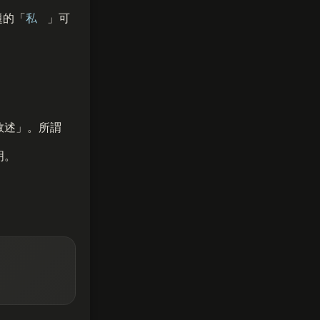
題的「
私
」可
敘述」。所謂
明。