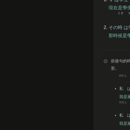
現在是學
とき
その
時
は
那時候是
前後句的
形。
わたし
私
我是
わたし
私
我是