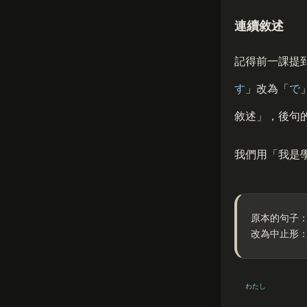
連續敘述
記得前一課提
す
」改為「
で
敘述」，後句
我們用「我是
原本的句子
改為中止形
わたし