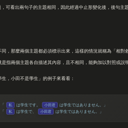
題，可看出兩句子的主題相同，因此經過中止形變化後，後句主
不同，那麼兩個主題都必須標示出來，這樣的情況就稱為「相對
就是指兩個主題各自描述其內容，且不相同，能夠加以對照或説
學生，小田不是學生」的例子來看看：
：
「
は学生
です
。
は学生ではありません。」
私
小田君
：
「
は学生
で
、
は学生ではありません。」
私
小田君