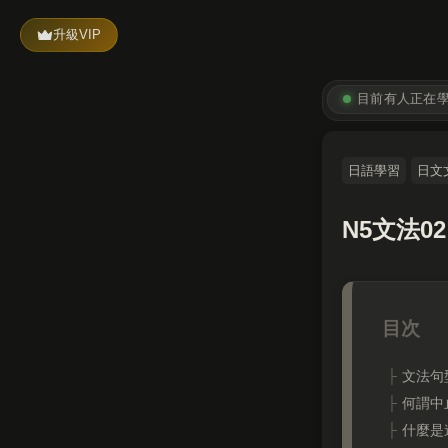
升級VIP
目前有
人正在
日語學習
日文
N5文法
文法句
何謂中
什麼是