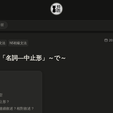
學習
20
文法
N5初級文法
02「名詞—中止形」～で～
型
止形？
連續敘述？相對敘述？