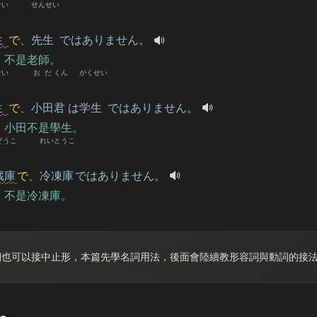
せい
せんせい
生
で
、
先生
ではありません。
，不是老師。
せい
おだ
くん
がくせい
生
で
、
小田
君
は
学生
ではありません。
，小田不是學生。
ぞうこ
れいとうこ
蔵庫
で
、
冷凍庫
ではありません。
，不是冷凍庫。
詞也可以接中止形，本篇先學名詞用法，後面會陸續教形容詞與動詞的接