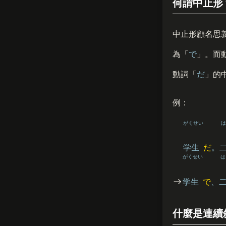
何謂中止形
中止形顧名思
為「
で
」。而
動詞「
だ
」的
例：
がくせい
学生
だ
。
がくせい
学生
で
、
什麼是連續