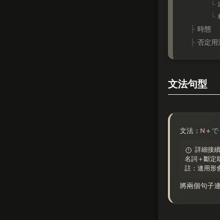
時態
否定用
文法句型
N
文法：
＋
で
詳細接
名詞＋斷定
註：連用形
將兩個句子