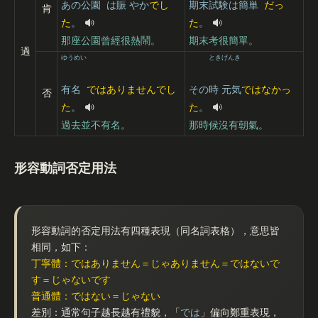
あの
公園
は
賑
やか
でし
期末
試験
は
簡単
だっ
肯
た
。
た
。
那座公園曾經很熱鬧。
期末考很簡單。
過
ゆうめい
とき
げんき
有名
ではありませんでし
その
時
元気
ではなかっ
否
た
。
た
。
過去並不有名。
那時候沒有朝氣。
形容動詞否定用法
形容動詞的否定用法有四種表現（同名詞表格），意思皆
相同，如下：
丁寧體：ではありません＝じゃありません＝ではないで
す＝じゃないです
普通體：ではない＝じゃない
差別：通常句子越長越有禮貌，「
では
」偏向鄭重表現，