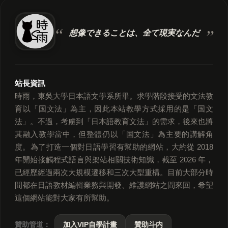
想像できることは、
全て現実なんだ
站長資訊
時雨，東吳大學日本語文學系所畢。求學階段接受的文法教
育以「国文法」為主，因此本站教學方式採用的是「国文
法」。不過，考慮到「日本語教育文法」的需求，後來也將
其融入教學當中，但整體仍以「国文法」為主要的講解角
度。為了打造一個對日語學習有幫助的網站，大約從 2018
年開始接觸程式語言與架站相關技術知識，截至 2026 年，
已經歷經過兩次大規模遷移和三次大型重構。目前大部分時
間都在日語教材編輯業務與開發、維護網站之間來回，希望
這個網站能對大家有所幫助。
贊助管道：
加入VIP自學計畫
贊助斗内