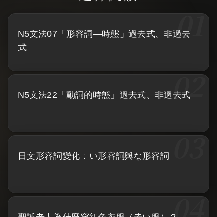
N5文法07「形容詞—時態」過去式、非過去
式
N5文法22「動詞的時態」過去式、非過去式
日文形容詞變化：い形容詞與な形容詞
聖誕老人為什麼穿紅色衣服（赤い服）？