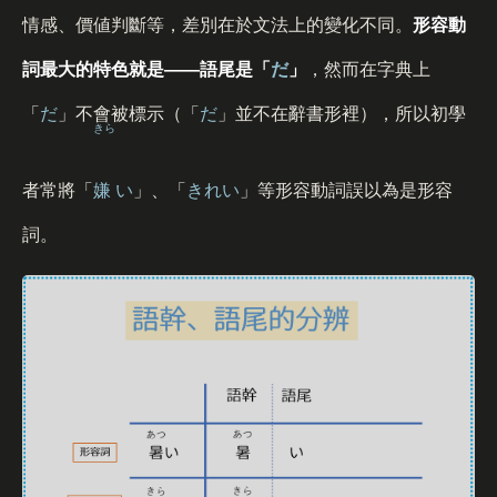
情感、價値判斷等，差別在於文法上的變化不同。
形容動
詞最大的特色就是
——
語尾是「
だ
」
，然而在字典上
「
だ
」不會被標示（「
だ
」並不在辭書形裡），所以初學
きら
者常將「
嫌
い
」、「
きれい
」等形容動詞誤以為是形容
詞。