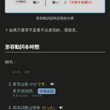
形容動詞語幹語尾的分辨
⇧ 如果只看單字是看不出差別的，需留意。
形容動詞各時態
例句：
よいち
にぎ
夜市
は
賑
やか
です
。
夜市很熱鬧。
非過去式
きまつ
しけん
かんたん
期末
試験
は
簡単
だった
。