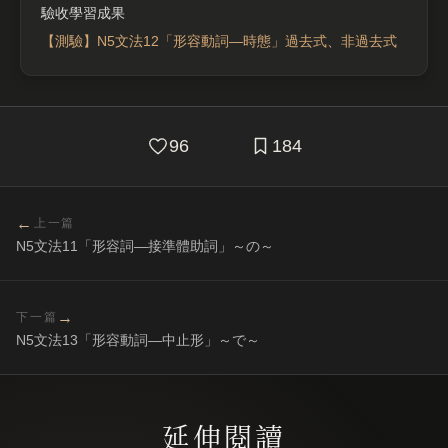
【測驗】N5文法12「形容動詞—時態」過去式、非過去式
96
184
←
上一篇
N5文法11「形容詞—接準體助詞」～の～
→
下一篇
N5文法13「形容動詞—中止形」～で～