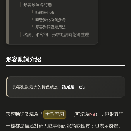
形容動詞各時態
時態變化表
時態變化例句參考
形容動詞否定用法
名詞、形容詞、形容動詞時態總整理
形容動詞介紹
形容動詞最大的特色就是：
語尾是「だ」
Na
形容動詞又稱為「
ナ形容詞
」（可記為
），跟形容詞
一樣都是描述對於人或事物的狀態或性質；也表示感覺、