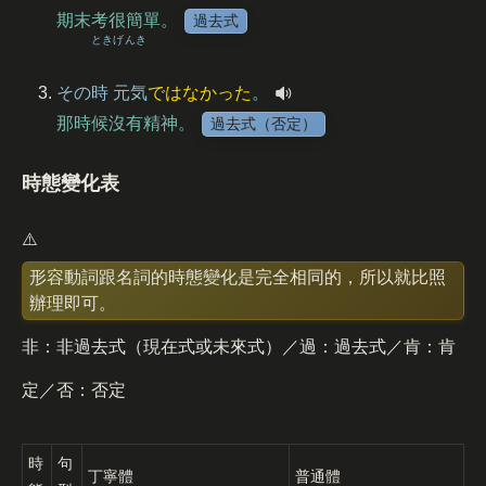
期末考很簡單。
過去式
とき
げんき
その
時
元気
ではなかった
。
那時候沒有精神。
過去式（否定）
時態變化表
⚠️
形容動詞跟名詞的時態變化是完全相同的，所以就比照
辦理即可。
非：非過去式（現在式或未來式）／過：過去式／肯：肯
定／否：否定
時
句
丁寧體
普通體