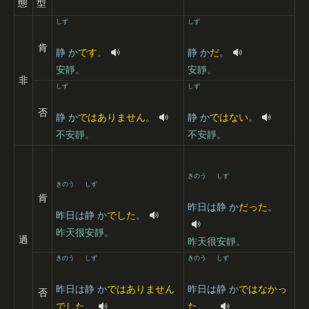
態
型
しず
しず
肯
静
か
です
。
静
か
だ
。
安靜。
安靜。
非
しず
しず
否
静
か
ではありません
。
静
か
ではない
。
不安靜。
不安靜。
きのう
しず
きのう
しず
肯
昨日
は
静
か
だった
。
昨日
は
静
か
でした
。
昨天很安靜。
過
昨天很安靜。
きのう
しず
きのう
しず
昨日
は
静
か
ではありません
昨日
は
静
か
ではなかっ
否
でした
。
た
。