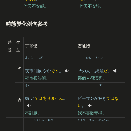
昨天不安靜。
昨天不安靜。
時態變化例句參考
時
句
丁寧體
普通體
態
型
よいち
にぎ
ひと
きれい
肯
夜市
は
賑
やか
です
。
その
人
は
綺麗
だ
。
夜市很熱鬧。
那個人很漂亮。
非
きら
す
嫌
い
ではありません
。
ピーマンが
好
き
ではな
否
い
。
不討厭。
我不喜歡青椒。
こうえん
にぎ
きまつ
しけん
かんたん