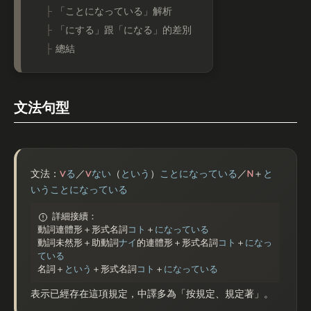
「ことになっている」解析
「にする」跟「になる」的差別
總結
文法句型
V
V
N
文法：
る
／
ない
（
という
）
ことになっている
／
＋
と
いうことになっている
詳細接續：
動詞連體形＋形式名詞
コト
＋
になっている
動詞未然形＋助動詞
ナイ
的連體形＋形式名詞
コト
＋
になっ
ている
名詞＋
という
＋形式名詞
コト
＋
になっている
表示已經存在這項規定，中譯多為「按規定、規定著」。