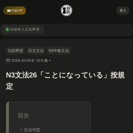
升級VIP
登入
目前有
人正在學習
日語學習
日文文法
N3中級文法
2018-10-03
10.9 萬 +
N3文法26「ことになっている」按規
定
文法句型