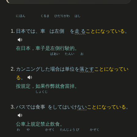
にほん
くるま
ひだりがわ
はし
日本
では、
車
は
左側
を
走
る
ことになっている
。
在日本，車子是左側行駛的。
ばあい
たんい
お
カンニングした
場合
は
単位
を
落
とす
ことになってい
る
。
按規定，如果作弊就會當掉。
しょくじ
バスでは
食事
をしてはいけ
ない
ことになっている
。
公車上規定禁止飲食。
わ
や
かぞく
たんじょう
び
かぞく