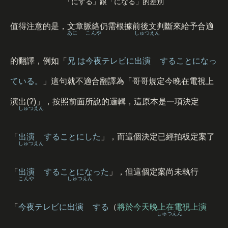
「にする」跟「になる」的差別
值得注意的是，文章脈絡仍需根據前後文判斷來給予合適
あに
こんや
しゅつえん
的翻譯，例如「
兄
は
今夜
テレビに
出演
することになっ
ている。
」這句就不適合翻譯為「哥哥規定今晚在電視上
演出(?)」，按照前面所說的邏輯，這原本是一項決定
しゅつえん
「
出演
することにした
」，而這個決定已經拍板定案了
しゅつえん
「
出演
することになった
」，但這個定案尚未執行
こんや
しゅつえん
「
今夜
テレビに
出演
する
（
將於今天晚上在電視上演
しゅつえん