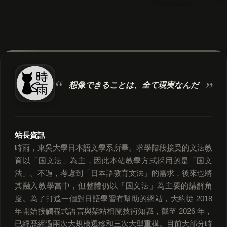
想像できることは、
全て現実なんだ
站長資訊
時雨，東吳大學日本語文學系所畢。求學階段接受的文法教
育以「国文法」為主，因此本站教學方式採用的是「国文
法」。不過，考慮到「日本語教育文法」的需求，後來也將
其融入教學當中，但整體仍以「国文法」為主要的講解角
度。為了打造一個對日語學習有幫助的網站，大約從 2018
年開始接觸程式語言與架站相關技術知識，截至 2026 年，
已經歷經過兩次大規模遷移和三次大型重構。目前大部分時