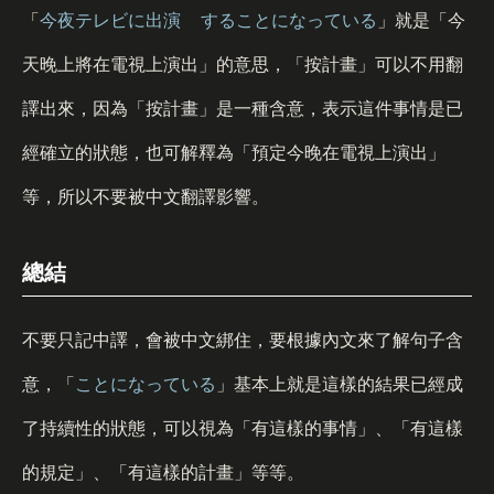
「
今夜
テレビに
出演
することになっている
」就是「今
天晚上將在電視上演出」的意思，「按計畫」可以不用翻
譯出來，因為「按計畫」是一種含意，表示這件事情是已
經確立的狀態，也可解釋為「預定今晚在電視上演出」
等，所以不要被中文翻譯影響。
總結
不要只記中譯，會被中文綁住，要根據內文來了解句子含
意，「
ことになっている
」基本上就是這樣的結果已經成
了持續性的狀態，可以視為「有這樣的事情」、「有這樣
的規定」、「有這樣的計畫」等等。