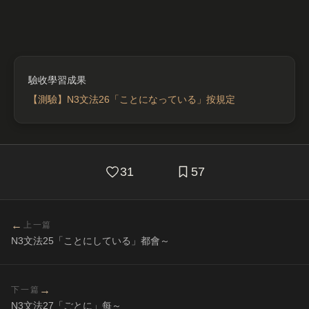
【測驗】N3文法26「ことになっている」按規定
31
57
←
上一篇
N3文法25「ことにしている」都會～
→
下一篇
N3文法27「ごとに」每～