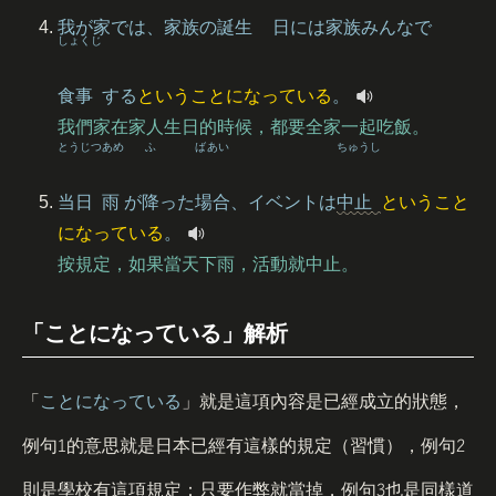
我
が
家
では、
家族
の
誕生
日
には
家族
みんなで
しょくじ
食事
する
ということになっている
。
我們家在家人生日的時候，都要全家一起吃飯。
とうじつ
あめ
ふ
ばあい
ちゅうし
当日
雨
が
降
った
場合
、イベントは
中止
ということ
になっている
。
按規定，如果當天下雨，活動就中止。
「ことになっている」解析
「
ことになっている
」就是這項內容是已經成立的狀態，
1
2
例句
的意思就是日本已經有這樣的規定（習慣），例句
3
則是學校有這項規定：只要作弊就當掉，例句
也是同樣道