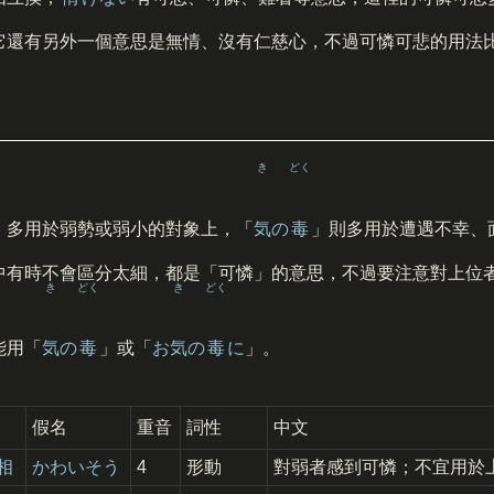
它還有另外一個意思是無情、沒有仁慈心，不過可憐可悲的用法
き
どく
」多用於弱勢或弱小的對象上，「
気
の
毒
」則多用於遭遇不幸、
中有時不會區分太細，都是「可憐」的意思，不過要注意對上位
き
どく
き
どく
能用「
気
の
毒
」或「
お
気
の
毒
に
」。
假名
重音
詞性
中文
相
かわいそう
4
形動
對弱者感到可憐；不宜用於