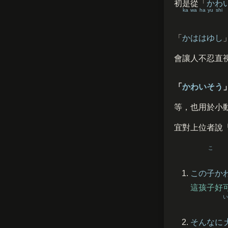
初是從「
かわ
ka wa ha yu shi
「
かははゆし
會讓人不忍直
「
かわいそう
等，也用於小
宜對上位者說
こ
この
子
か
這孩子好
い
そんなに