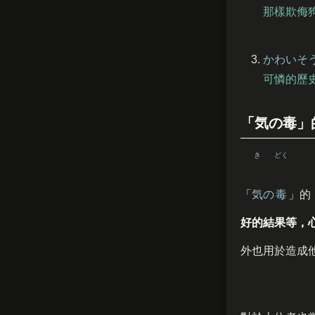
那樣欺侮
かわいそ
可憐的歷
「気の毒」
き
どく
「
気
の
毒
」的
好的結果等，
外也用於造成