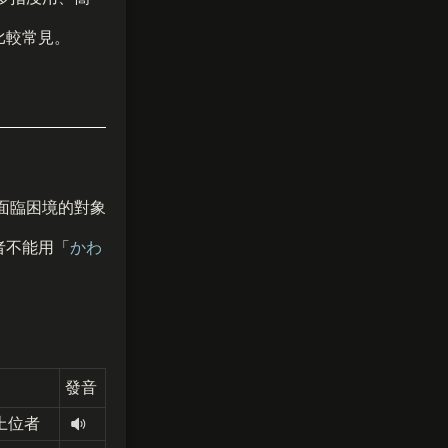
比較常見。
面臨困境的對象
者不能用「
かわ
發音
上位者