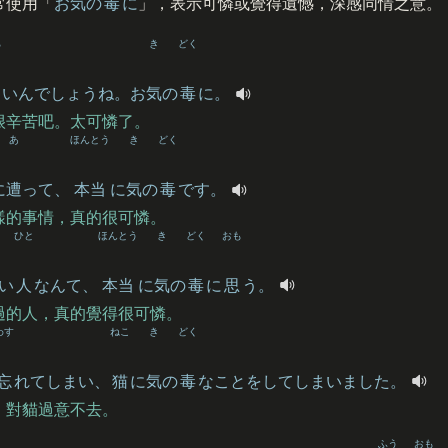
常使用「
お
気
の
毒
に
」，表示可憐或覺得遺憾，深感同情之意。
ら
き
どく
いんでしょうね。お
気
の
毒
に。
很辛苦吧。太可憐了。
あ
ほんとう
き
どく
に
遭
って、
本当
に
気
の
毒
です。
樣的事情，真的很可憐。
ひと
ほんとう
き
どく
おも
い
人
なんて、
本当
に
気
の
毒
に
思
う。
過的人，真的覺得很可憐。
わす
ねこ
き
どく
忘
れてしまい、
猫
に
気
の
毒
なことをしてしまいました。
，對貓過意不去。
ふう
おも