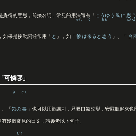
是覺得的意思，前接名詞，常見的用法還有「
こうゆう
風
に
思
かれ
く
おも
たいふ
，如果是接動詞通常用「
と
」，如「
彼
は
来
ると
思
う
」、「
台
「可憐哪」
き
どく
」、「
気
の
毒
」也可以用於諷刺，只要口氣改變，安慰聽起來也
還有幾個常見的日文，請參考以下句子。
ひく