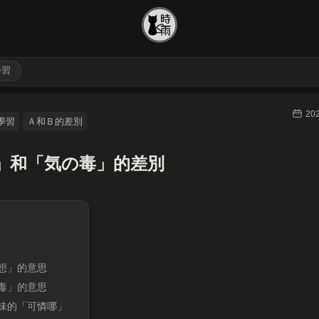
學習
20
學習
Ａ和Ｂ的差別
」和「気の毒」的差別
想」的意思
毒」的意思
味的「可憐哪」