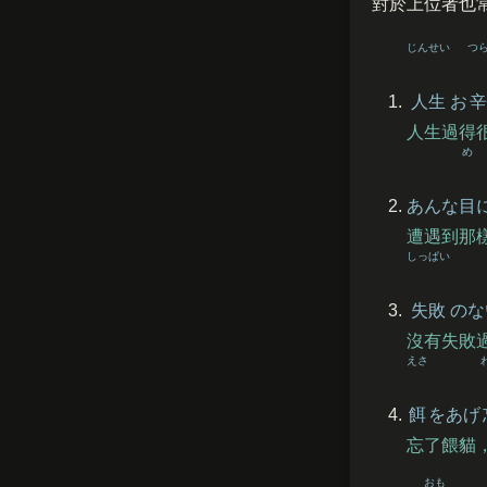
對於上位者也
じんせい
つ
人生
お
辛
人生過得
め
あんな
目
遭遇到那
しっぱい
失敗
のな
沒有失敗
えさ
餌
をあげ
忘了餵貓
おも