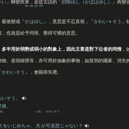
いい
」轉變而來，是從古語的「
顔映ゆし（かほはゆし）
」再變
ka wa yu shi
」最後變成「
かはゆし
」，意思是不忍直視，「
かわい
＋
そう
」
視，也就是給予同情、覺得可憐的意思。
」多半用於弱勢或弱小的對象上，因此主要是對下位者的同情
，
動物、老弱婦孺等，亦可用於抽象的事物，如貧弱的國家、消失
「
かわいそう
」，會顯得失禮。
わいそう。
可憐。
ぬ
いぬ
かわいそう
犬
をいじめちゃ、
犬
が
可哀想
じゃない？