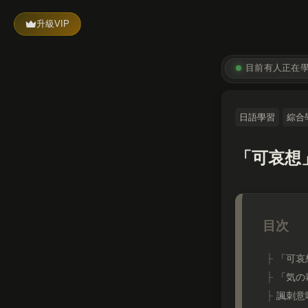
升級VIP
目前有
人正在
日語學習
綜合
「可哀想
「可哀
「気の
諷刺意