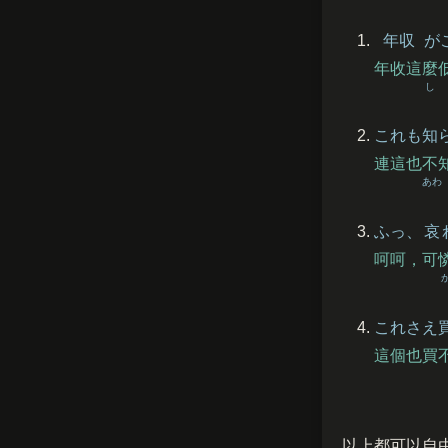
年収
が
年收這麼
し
これも
知
連這也不
あわ
ふっ、
哀
呵呵，可
これさえ
這個也買
以上都可以自