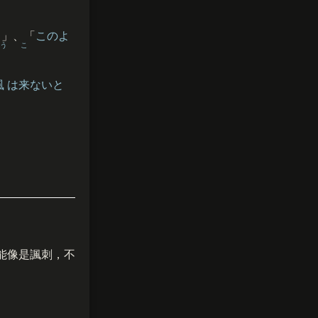
う
」、「
このよ
う
こ
風
は
来
ないと
能像是諷刺，不