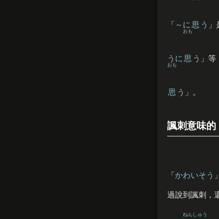
「
～に
思
う
」
おも
うに
思
う
」等
おも
思
う
」。
諷刺意味的
「
かわいそう
過說到諷刺，
ねんしゅう