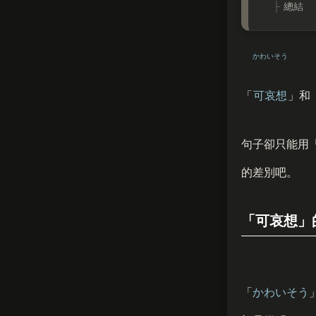
總結
かわいそう
「
可哀想
」和
句子卻只能用
的差別吧。
「可哀想」
「
かわいそう