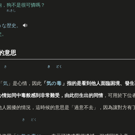
狗，狗不是很可憐嗎？
れきし
うな
歴史
。
史。
的意思
き
き
どく
「
気
」是心情，因此
「
気
の
毒
」指的是看到他人面臨困境、發生
心情如同中毒般感到非常難受，由此衍生出的同情
，可用於下位
他人困擾的情況，這時候的意思是「過意不去」，因為讓對方有
き
どく