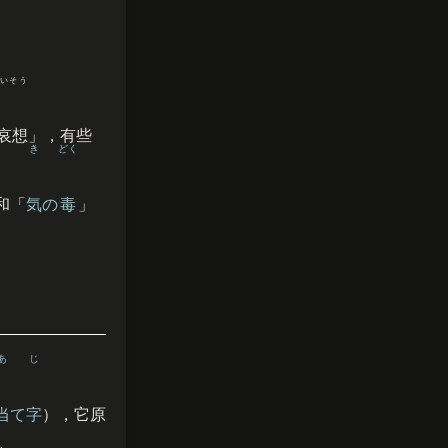
いそう
哀想
」，有些
き
どく
和「
気
の
毒
」
あ
じ
当
て
字
），它原