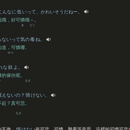
こんなに
低
いって、かわいそうだねー。
低哦，好可憐哦～。
き
どく
らないって
気
の
毒
ね。
知道，可憐哪。
やつ
れな
奴
よ。
憐的傢伙呢。
か
なさ
買
えないの？
情
けない。
不起？真可悲。
なさ
由互換，
情
けない
有可悲、可憐、難看等意思，這裡的可憐可悲