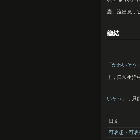
囊、沒出息，
總結
「
かわいそう
上，日常生活
いそう
」，只
日文
可哀想・可哀