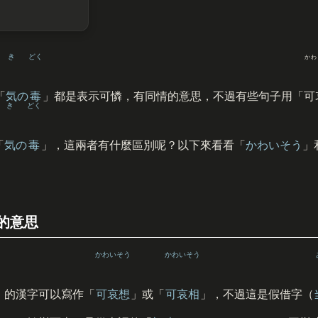
き
どく
かわ
「
気
の
毒
」都是表示可憐，有同情的意思，不過有些句子用「
可
き
どく
「
気
の
毒
」，這兩者有什麼區別呢？以下來看看「
かわいそう
」
的意思
かわいそう
かわいそう
」的漢字可以寫作「
可哀想
」或「
可哀相
」，不過這是假借字（