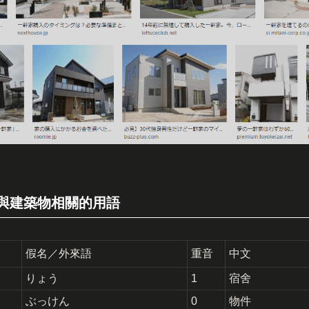
）
與建築物相關的用語
假名／外來語
重音
中文
りょう
1
宿舍
ぶっけん
0
物件