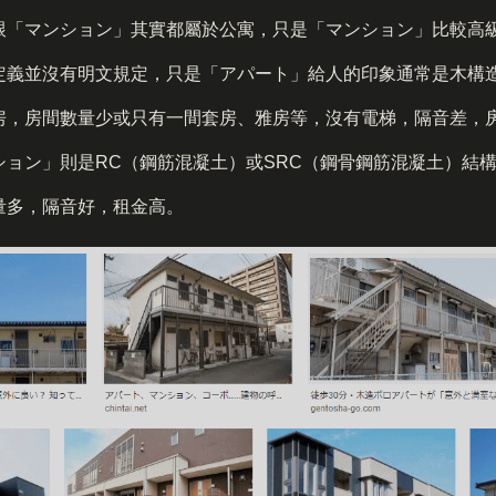
跟「マンション」其實都屬於公寓，只是「マンション」比較高
定義並沒有明文規定，只是「アパート」給人的印象通常是木構造
房，房間數量少或只有一間套房、雅房等，沒有電梯，隔音差，
ション」則是RC（鋼筋混凝土）或SRC（鋼骨鋼筋混凝土）結
量多，隔音好，租金高。