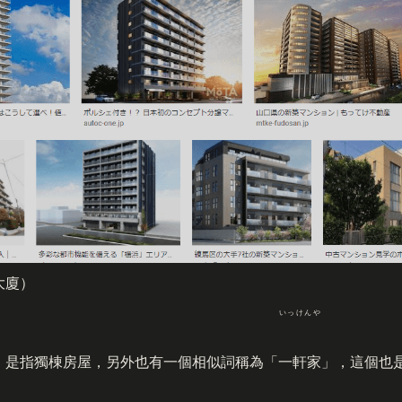
大廈）
いっけんや
」是指獨棟房屋，另外也有一個相似詞稱為「
一軒家
」，這個也