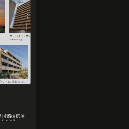
是指獨棟房屋，
いっけんや