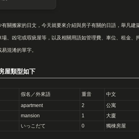
少有關搬家的日文，今天就要來介紹與房子有關的日語，舉凡建
車場、凶宅或瑕疵屋等，以及相關用語如管理費、車位、租金、
或易混淆的單字。
房屋類型如下
假名／外來語
重音
中文
apartment
2
公寓
mansion
1
大廈
いっこだて
0
獨棟房屋