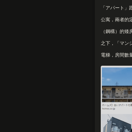
「アパート」
公寓，兩者的
（鋼構）的矮
之下，「マン
電梯，房間數