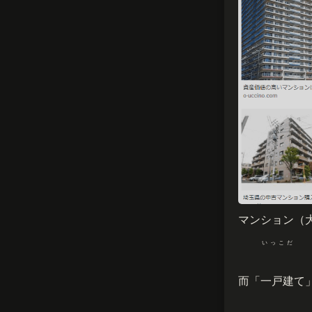
マンション（
いっこだ
而「
一戸建
て