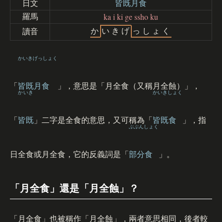
日文
皆既月食
ka i ki ge ssho ku
羅馬
か
い
き
げ
っ
し
ょ
く
讀音
かいきげっしょく
「
皆既月食
」，意思是「月全食（又稱月全蝕）」，
かいき
かいきしょく
「
皆既
」二字是全食的意思，又可稱為「
皆既食
」，指
ぶぶんしょく
日全食或月全食，它的反義詞是「
部分食
」。
「月全食」還是「月全蝕」？
「月全食」也被稱作「月全蝕」，兩者意思相同，後者較