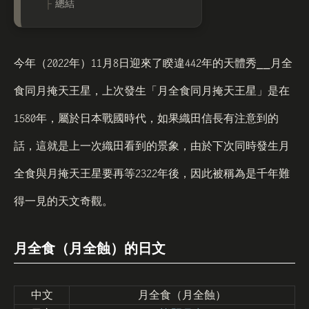
總結
2022
11
8
442
今年（
年）
月
日迎來了睽違
年的天體秀⎯⎯月全
食同月掩天王星，上次發生「月全食同月掩天王星」是在
1580
年，屬於日本戰國時代，如果織田信長有注意到的
話，這就是上一次織田看到的景象，由於下次同時發生月
2322
全食與月掩天王星要再等
年後，因此被稱為是千年難
得一見的天文奇觀。
月全食（月全蝕）的日文
中文
月全食（月全蝕）