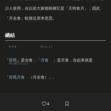
少人使用，在以前大家都俗稱它是「天狗食月」，因此
「月全食」較接近原本意思。
總結
かいき
げっしょく
「
皆既
」是全食，「
月食
」是月食，合起來就是
かいきげっしょく
「
皆既月食
（月全食）」。
4