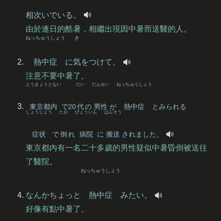
相次
いでいる。
由於連日的酷暑，相繼出現因中暑而送醫的人。
ねっちゅうしょう
き
熱中症
に
気
をつけて。
注意不要中暑了。
とうきょうとない
だい
だんせい
ねっちゅうしょう
東京都内
で20
代
の
男性
が
熱中症
とみられる
しょうじょう
たお
びょういん
はんそう
症状
で
倒
れ
病院
に
搬送
されました。
東京都內有一名二十多歲的男性疑似中暑昏倒被送往
了醫院。
ねっちゅうしょう
なんかちょっと
熱中症
みたい。
好像有點中暑了。