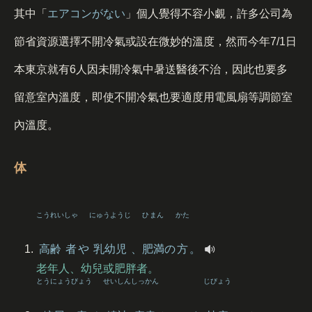
其中「
エアコンがない
」個人覺得不容小覷，許多公司為
節省資源選擇不開冷氣或設在微妙的溫度，然而今年7/1日
本東京就有6人因未開冷氣中暑送醫後不治，因此也要多
留意室內溫度，即使不開冷氣也要適度用電風扇等調節室
內溫度。
体
こうれい
しゃ
にゅうようじ
ひまん
かた
高齢
者
や
乳幼児
、
肥満
の
方
。
老年人、幼兒或肥胖者。
とうにょう
びょう
せいしん
しっかん
じびょう