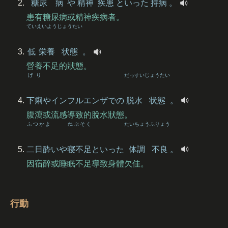
糖尿
病
や
精神
疾患
といった
持病
。
患有糖尿病或精神疾病者。
てい
えいよう
じょうたい
低
栄養
状態
。
營養不足的狀態。
げり
だっすい
じょうたい
下痢
やインフルエンザでの
脱水
状態
。
腹瀉或流感導致的脫水狀態。
ふつかよ
ねぶそく
たいちょう
ふりょう
二日酔
いや
寝不足
といった
体調
不良
。
因宿醉或睡眠不足導致身體欠佳。
行動