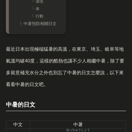
環境
体
行動
中暑預防相關日文
最近日本出現極端猛暑的高溫，在東京、埼玉、岐阜等地
氣溫均破40度，這樣的酷熱也讓不少人相繼中暑，除了要
多留意補充水分之外也別忘了中暑的日文怎麼說，以下來
看看中暑的日文吧。
中暑的日文
中文
中暑
ねっちゅうしょう