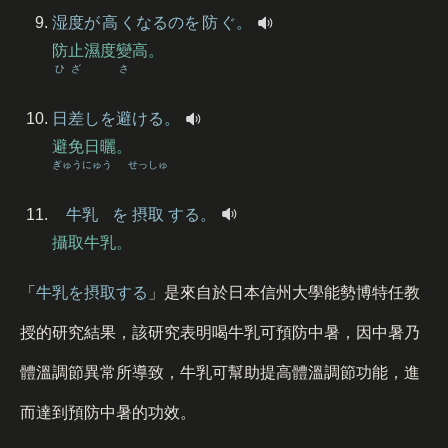
湿度
が
高
くなるのを
防
ぐ。
防止濕度變高。
ひざ
さ
日差
しを
避
ける。
避免日曬。
ぎゅうにゅう
せっしゅ
牛乳
を
摂取
する。
攝取牛乳。
「
牛乳を摂取する
」是來自於日本信州大學能勢博特任教
授的研究結果，該研究表明喝牛乳可預防中暑，因中暑乃
體溫調節異常所導致，牛乳可幫助提高體溫調節功能，進
而達到預防中暑的功效。