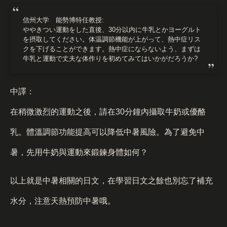
信州大学 能勢博特任教授:
ややきつい運動をした直後、30分以内に牛乳とかヨーグルト
を摂取してください。体温調節機能が上がって、熱中症リス
クを下げることができます。熱中症にならないよう、まずは
牛乳と運動で丈夫な体作りを初めてみてはいかがだろうか?
中譯：
在稍微激烈的運動之後，請在30分鐘內攝取牛奶或優酪
乳。體溫調節功能提高可以降低中暑風險。為了避免中
暑，先用牛奶與運動來鍛鍊身體如何？
以上就是中暑相關的日文，在學習日文之餘也別忘了補充
水分，注意天熱預防中暑哦。