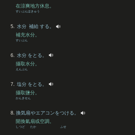
在涼爽地方休息。
すいぶん
ほきゅう
水分
補給
する。
補充水分。
すいぶん
水分
をとる。
攝取水分。
えんぶん
塩分
をとる。
攝取鹽分。
かんきせん
換気扇
やエアコンをつける。
開換氣扇或空調。
しつど
たか
ふせ