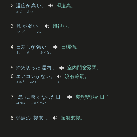
湿度
が
高
い。
濕度高。
かぜ
よわ
風
が
弱
い。
風很小。
ひざ
つよ
日差
しが
強
い。
日曬強。
し
き
おくない
締
め
切
った
屋内
。
室內門窗緊閉。
エアコンがない。
沒有冷氣。
きゅう
あつ
ひ
急
に
暑
くなった
日
。
突然變熱的日子。
ねっぱ
しゅうらい
熱波
の
襲来
。
熱浪來襲。