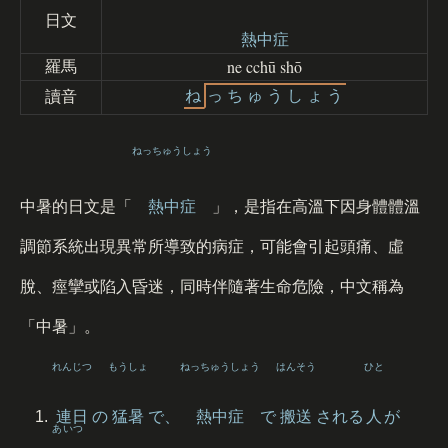
日文
熱中症
ne cchū shō
羅馬
ね
っ
ち
ゅ
う
し
ょ
う
讀音
ねっちゅうしょう
中暑的日文是「
熱中症
」，是指在高溫下因身體體溫
調節系統出現異常所導致的病症，可能會引起頭痛、虛
脫、痙攣或陷入昏迷，同時伴隨著生命危險，中文稱為
「中暑」。
れんじつ
もうしょ
ねっちゅうしょう
はんそう
ひと
連日
の
猛暑
で、
熱中症
で
搬送
される
人
が
あいつ