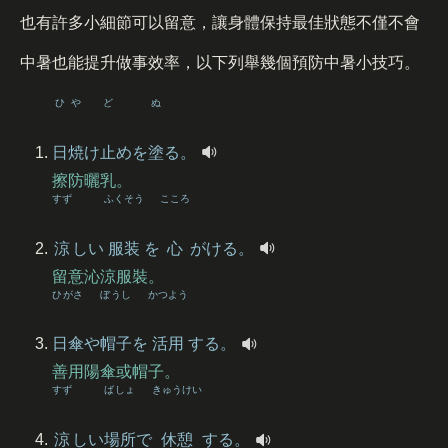
也有許多小細節可以留意，讓身體保持最佳狀態不僅不會
中暑也能提升做事效率，以下列舉幾個預防中暑小技巧。
ひや
ど
ぬ
日焼
け
止
めを
塗
る。
擦防曬乳。
すず
ふくそう
こころ
涼
しい
服装
を
心
がける。
留意沁涼服裝。
ひがさ
ぼうし
かつよう
日傘
や
帽子
を
活用
する。
善用陽傘或帽子。
すず
ばしょ
きゅうけい
涼
しい
場所
で
休憩
する。