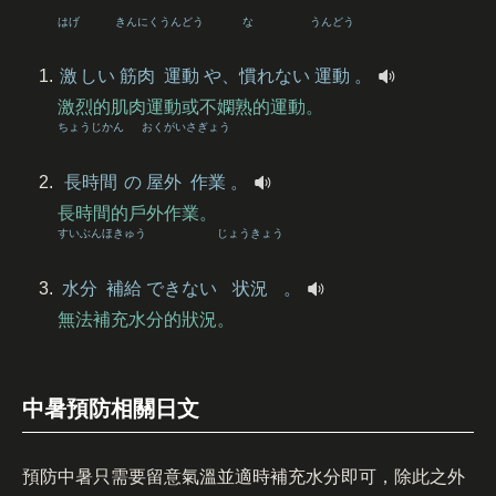
はげ
きんにく
うんどう
な
うんどう
激
しい
筋肉
運動
や、
慣
れない
運動
。
激烈的肌肉運動或不嫻熟的運動。
ちょうじかん
おくがい
さぎょう
長時間
の
屋外
作業
。
長時間的戶外作業。
すいぶん
ほきゅう
じょうきょう
水分
補給
できない
状況
。
無法補充水分的狀況。
中暑預防相關日文
預防中暑只需要留意氣溫並適時補充水分即可，除此之外