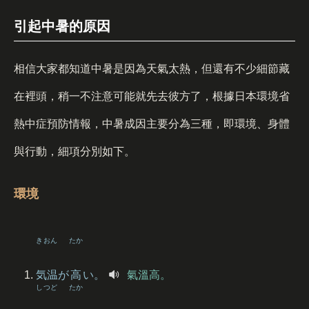
引起中暑的原因
相信大家都知道中暑是因為天氣太熱，但還有不少細節藏
在裡頭，稍一不注意可能就先去彼方了，根據日本環境省
熱中症預防情報，中暑成因主要分為三種，即環境、身體
與行動，細項分別如下。
環境
きおん
たか
気温
が
高
い。
氣溫高。
しつど
たか