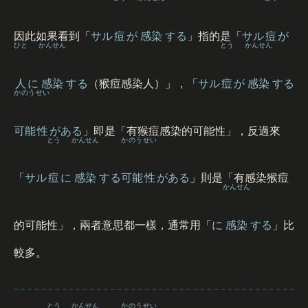
因此如果看到「
サル
痘
が
感染
する
」指的是「
サル
痘
が
ひと
かんせん
とう
かんせん
人
に
感染
する
（猴痘感染人）」，「
サル
痘
が
感染
する
かのう
せい
可能
性
がある
」即是「有猴痘感染的可能性」，反過來
とう
かんせん
かのう
せい
「
サル
痘
に
感染
する
可能
性
がある
」則是「有感染猴痘
かんせん
的可能性」，兩者意思都一樣，通常用「
に
感染
する
」比
較多。
とう
かんせん
かのう
せい