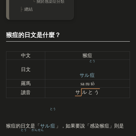
關於感染症分類
總結
猴痘的日文是什麼？
中文
猴痘
とう
日文
サル
痘
sa ru tō
羅馬
サ
ル
と
う
讀音
とう
猴痘的日文是「
サル
痘
」，如果要說「感染猴痘」則是
とう
かんせん