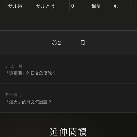
サル痘
サルとう
0
猴痘
2
←
上一篇
「這張圖」的日文怎麼說？
→
下一篇
「煙火」的日文怎麼說？