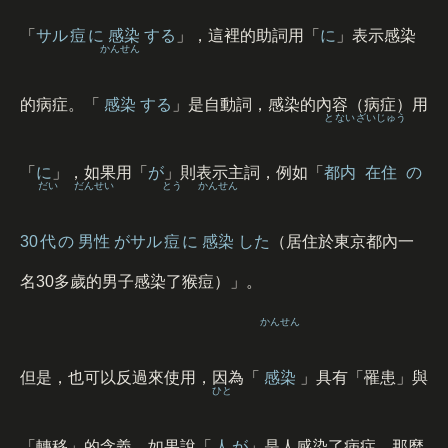
「
サル
痘
に
感染
する
」，這裡的助詞用「
に
」表示感染
かんせん
的病症。「
感染
する
」是自動詞，感染的內容（病症）用
とない
ざいじゅう
「
に
」，如果用「
が
」則表示主詞，例如「
都内
在住
の
だい
だんせい
とう
かんせん
30
代
の
男性
がサル
痘
に
感染
した
（居住於東京都內一
名30多歲的男子感染了猴痘）」。
かんせん
但是，也可以反過來使用，因為「
感染
」具有「罹患」與
ひと
「轉移」的含義，如果說「
人
が
」是人感染了病症，那麼