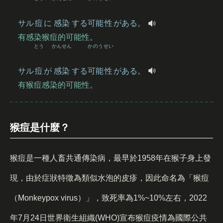
サル
痘
に
感染
する
可能
性
がある。
有感染猴痘的可能性。
とう
かんせん
かのう
せい
サル
痘
が
感染
する
可能
性
がある。
有猴痘感染的可能性。
猴痘是什麼？
猴痘是一種人畜共通傳染病，最早於1958年在猴子身上發
現，由於症狀特徵為類似水泡的皮疹，因此命名為「猴痘
（Monkeypox virus）」，致死率為1%~10%左右，2022
年7月24日世界衛生組織(WHO)宣布猴痘疫情為國際公共