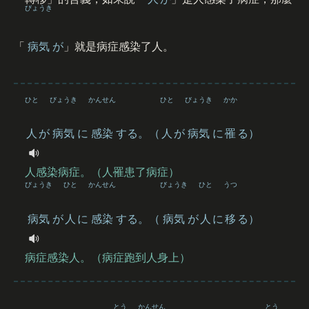
びょうき
「
病気
が
」就是病症感染了人。
ひと
びょうき
かんせん
ひと
びょうき
かか
人
が
病気
に
感染
する。（
人
が
病気
に
罹
る）
人感染病症。（人罹患了病症）
びょうき
ひと
かんせん
びょうき
ひと
うつ
病気
が
人
に
感染
する。（
病気
が
人
に
移
る）
病症感染人。（病症跑到人身上）
とう
かんせん
とう