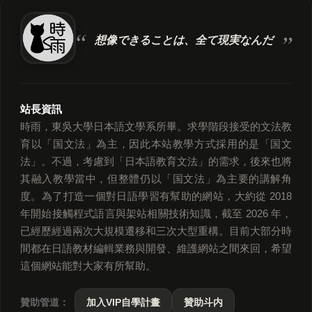
想像できることは、
全て現実なんだ
站長資訊
時雨，東吳大學日本語文學系所畢。求學階段接受的文法教
育以「国文法」為主，因此本站教學方式採用的是「国文
法」。不過，考慮到「日本語教育文法」的需求，後來也將
其融入教學當中，但整體仍以「国文法」為主要的講解角
度。為了打造一個對日語學習有幫助的網站，大約從 2018
年開始接觸程式語言與架站相關技術知識，截至 2026 年，
已經歷經過兩次大規模遷移和三次大型重構。目前大部分時
間都在日語教材編輯業務與開發、維護網站之間來回，希望
這個網站能對大家有所幫助。
贊助管道：
加入VIP自學計畫
贊助斗内