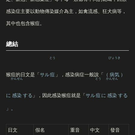
感染症主要以動物傳染媒介為主，如禽流感、狂犬病等，
其中也包含猴痘。
總結
とう
びょうき
猴痘的日文是「
サル
痘
」，感染病症一般說「
（
病気
）
かんせん
とう
かんせん
に
感染
する
」，因此感染猴痘就是「
サル
痘
に
感染
する
」。
日文
假名
重音
中文
發音