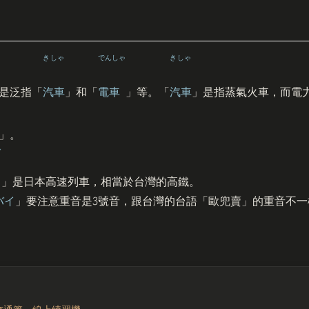
きしゃ
でんしゃ
きしゃ
是泛指「
汽車
」和「
電車
」等。「
汽車
」是指蒸氣火車，而電
」。
ん
」是日本高速列車，相當於台灣的高鐵。
3
バイ
」要注意重音是
號音，跟台灣的台語「歐兜賣」的重音不一