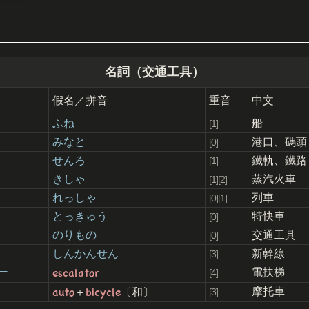
名詞（交通工具）
假名／拼音
重音
中文
ふね
船
[1]
みなと
港口、碼頭
[0]
せんろ
鐵軌、鐵路
[1]
きしゃ
蒸汽火車
[1][2]
れっしゃ
列車
[0][1]
とっきゅう
特快車
[0]
のりもの
交通工具
[0]
しんかんせん
新幹線
[3]
escalator
ー
電扶梯
[4]
auto
bicycle
摩托車
＋
〔和〕
[3]