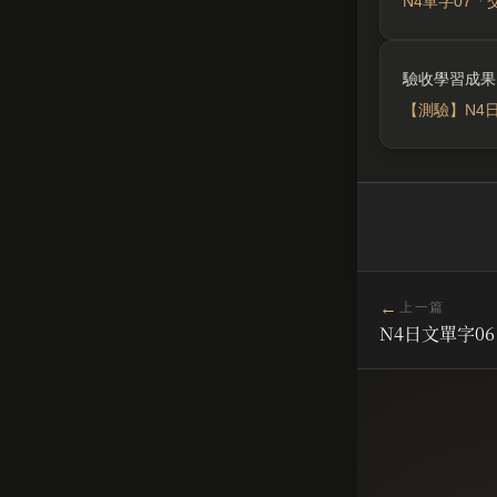
N4單字07
【測驗】N4
←
上一篇
N4日文單字0