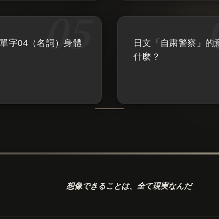
文單字04（名詞）身體
日文「自粛警察」的
什麼？
想像できることは、
全て現実なんだ