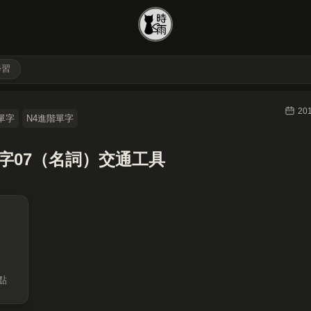
學習
20
單字
N4進階單字
單字07（名詞）交通工具
點