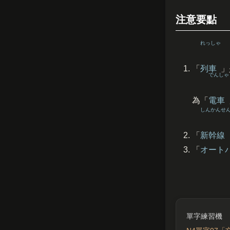
注意要點
れっしゃ
「
列車
」
でんしゃ
為「
電車
しんかんせ
「
新幹線
「
オート