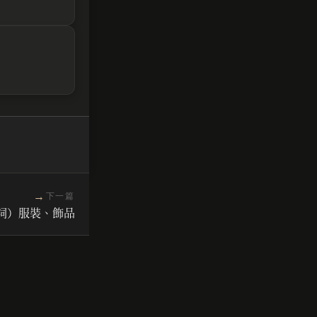
→
下一篇
名詞）服裝、飾品