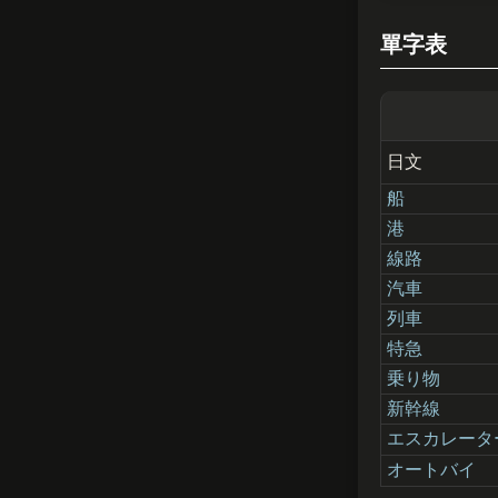
單字表
日文
船
港
線路
汽車
列車
特急
乗り物
新幹線
エスカレータ
オートバイ