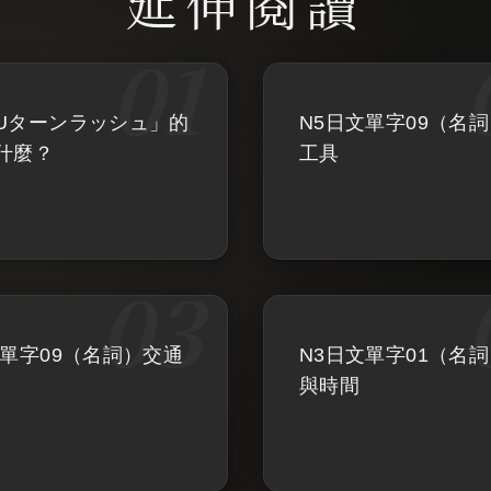
Uターンラッシュ」的
N5日文單字09（名
什麼？
工具
文單字09（名詞）交通
N3日文單字01（名
與時間