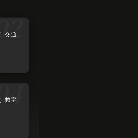
詞）交通
詞）數字