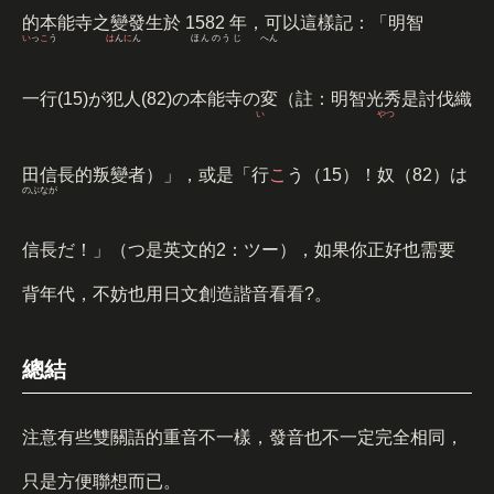
的本能寺之變發生於 1582 年，可以這樣記：「
明智
い
っ
こ
う
は
ん
に
ん
ほんのうじ
へん
一行
(15)が
犯人
(82)の
本能寺
の
変
（註：明智光秀是討伐織
い
やつ
田信長的叛變者）」，或是「
行
こ
う（15）！
奴
（82）は
のぶなが
信長
だ！」（つ是英文的2：ツー），如果你正好也需要
背年代，不妨也用日文創造諧音看看?。
總結
注意有些雙關語的重音不一樣，發音也不一定完全相同，
只是方便聯想而已。