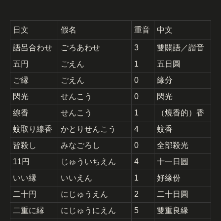
日文
假名
重音
中文
語呂合わせ
ごろあわせ
3
雙關語／諧音
五円
ごえん
1
五日圓
ご縁
ごえん
0
緣分
閃光
せんこう
0
閃光
線香
せんこう
1
（燒香的）香
蚊取り線香
かとりせんこう
4
蚊香
皆殺し
みなごろし
0
全部殺光
11円
じゅういちえん
4
十一日圓
いい縁
いいえん
1
好緣份
二十円
にじゅうえん
2
二十日圓
二重に縁
にじゅうにえん
5
雙重良緣