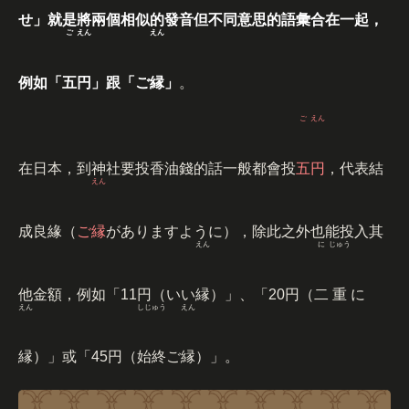
せ」就是將兩個相似的發音但不同意思的語彙合在一起，
ご
えん
えん
例如「
五
円
」跟「ご
縁
」
。
ご
えん
在日本，到神社要投香油錢的話一般都會投
五
円
，代表結
えん
成良緣（
ご
縁
がありますように），除此之外也能投入其
えん
に
じゅう
他金額，例如「11円（いい
縁
）」、「20円（
二
重
に
えん
しじゅう
えん
縁
）」或「45円（
始終
ご
縁
）」。