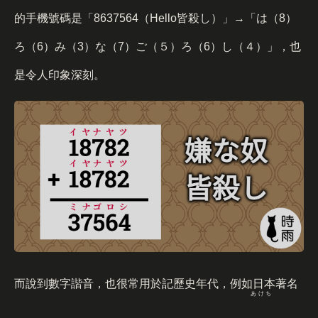
的手機號碼是「8637564（
Hello
皆殺
し）」→「は（8）
ろ（6）み（3）な（7）ご（５）ろ（6）し（４）」，也
是令人印象深刻。
而說到數字諧音，也很常用於記歷史年代，例如日本著名
あけち