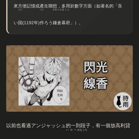
來方便記憶或產生聯想，多用於數字方面（如著名的「
良
くに
つく
かまくら
ばくふ
い
国
(1192年)
作
ろう
鎌倉
幕府
」）。
以前也看過アンジャッシュ的一則段子，有一個放高利貸
ハロー
みなごろ