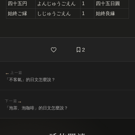
四十五円
よんじゅうごえん
1
四十五日圓
始終ご縁
しじゅうごえん
1
始終良緣
2
←
上一篇
「不客氣」的日文怎麼說？
→
下一篇
「泡茶、泡咖啡」的日文怎麼說？