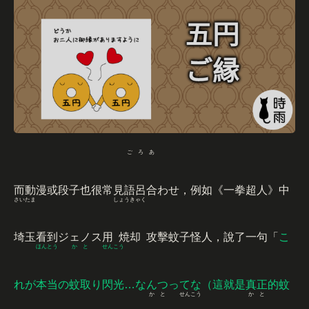
ごろあ
而動漫或段子也很常見
語呂合
わせ，例如《一拳超人》中
さいたま
しょうきゃく
埼玉
看到ジェノス用
焼却
攻擊蚊子怪人，說了一句「
こ
ほんとう
か
と
せんこう
れが
本当
の
蚊
取
り
閃光
…なんつってな（這就是真正的蚊
か
と
せんこう
かと