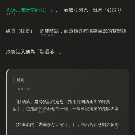
光嗎…開玩笑的啦）
」，「
蚊
取
り
閃光
」就是「
蚊取
り
せんこう
線香
（蚊香）」的雙關語，而這種具有搞笑幽默的雙關語
だじゃれ
冷笑話又稱為「
駄洒落
」。
補充
だじゃれ
「
駄洒落
」是冷笑話的意思（指用雙關語產生的冷笑
話），也是語呂合わせ的一種，一般來說搞笑的是駄洒落
ないぞう
（如著名的「
内臓
がないぞう」），語呂合わせ則大多用
い