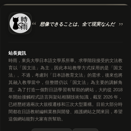
想像できることは、
全て現実なんだ
站長資訊
時雨，東吳大學日本語文學系所畢。求學階段接受的文法教
育以「国文法」為主，因此本站教學方式採用的是「国文
法」。不過，考慮到「日本語教育文法」的需求，後來也將
其融入教學當中，但整體仍以「国文法」為主要的講解角
度。為了打造一個對日語學習有幫助的網站，大約從 2018
年開始接觸程式語言與架站相關技術知識，截至 2026 年，
已經歷經過兩次大規模遷移和三次大型重構。目前大部分時
間都在日語教材編輯業務與開發、維護網站之間來回，希望
這個網站能對大家有所幫助。