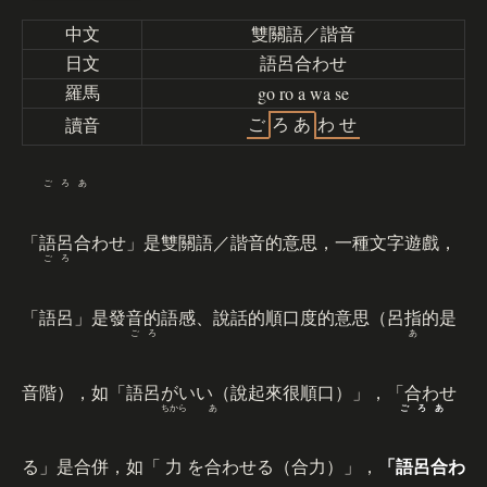
中文
雙關語／諧音
日文
語呂合わせ
go ro a wa se
羅馬
ご
ろ
あ
わ
せ
讀音
ごろあ
「
語呂合
わせ」是雙關語／諧音的意思，一種文字遊戲，
ごろ
「
語呂
」是發音的語感、說話的順口度的意思（呂指的是
ごろ
あ
音階），如「
語呂
がいい（說起來很順口）」，「
合
わせ
ちから
あ
ごろあ
る」是合併，如「
力
を
合
わせる（合力）」，
「
語呂合
わ