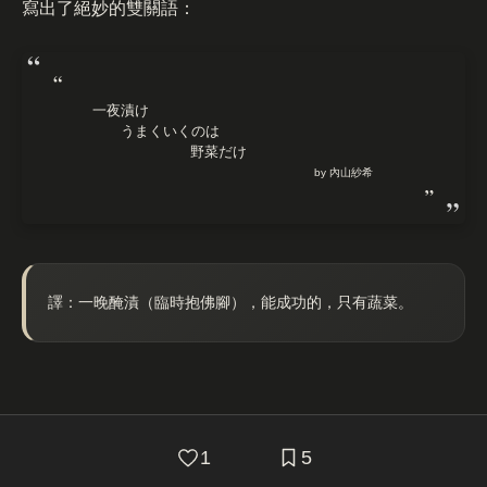
寫出了絕妙的雙關語：
一夜漬け
うまくいくのは
野菜だけ
by 內山紗希
譯：一晚醃漬（臨時抱佛腳），能成功的，只有蔬菜。
1
5