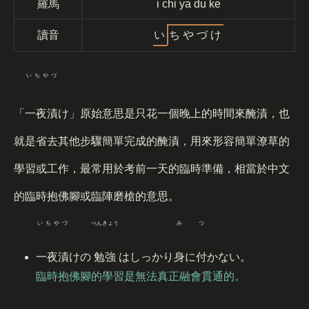
羅馬
i chi ya du ke
讀音
い
ち
や
づ
け
いちやづ
「
一夜漬
け」原始意思是只花一個晚上的時間來醃漬，也
就是省去其他步驟簡單完成的醃漬，用來形容簡單潦草的
學習或工作，最常用於考前一天的臨時準備，相當於中文
的臨時抱佛腳或臨陣磨槍的意思。
いちやづ
べんきょう
み
つ
一夜漬
けの
勉強
はしっかり
身
に
付
かない。
臨時抱佛腳的學習是無法真正融會貫通的。