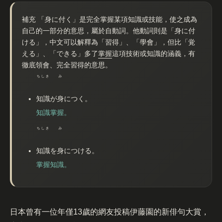
補充
「身に付く」是完全掌握某項知識或技能，使之成為
自己的一部分的意思，屬於自動詞。他動詞則是「身に付
ける」，中文可以解釋為「習得」、「學會」，但比「覚
える」、「できる」多了
掌握
這項技術或知識的涵義，有
徹底領會、完全習得的意思。
ちしき
み
知識
が
身
につく。
知識掌握。
ちしき
み
知識
を
身
につける。
掌握知識。
日本曾有一位年僅13歲的網友投稿伊藤園的新俳句大賞，