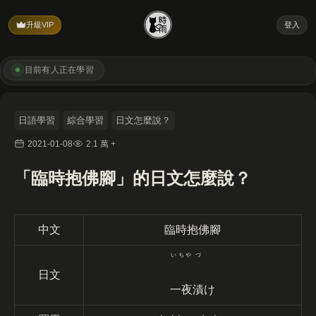
升級VIP
登入
目前有
人正在學習
日語學習
綜合學習
日文怎麼說？
2021-01-08
2.1 萬 +
「臨時抱佛腳」的日文怎麼說？
中文
臨時抱佛腳
いちや
づ
日文
一夜
漬
け