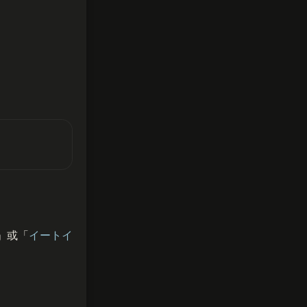
」或「
イートイ