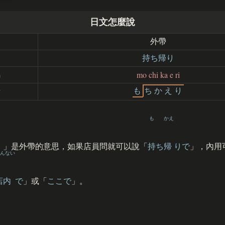
日文怎麼說
文
外帶
文
持ち帰り
mo chi ka e ri
馬
も
ち
か
え
り
音
も
かえ
」是外帶的意思，如果店員問就可以說「
持
ち
帰
りで
」，內用
んない
店内
で
」或「
ここで
」。