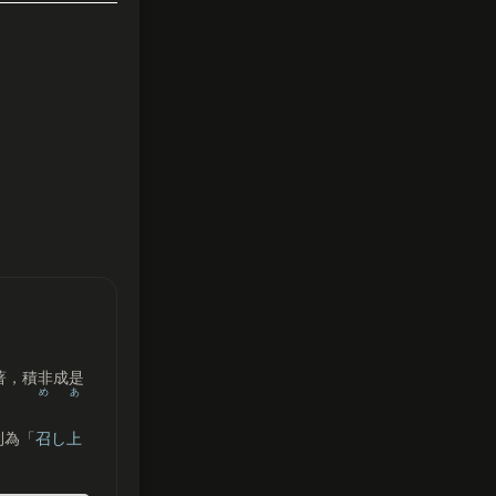
著，積非成是
め
あ
則為「
召
し
上