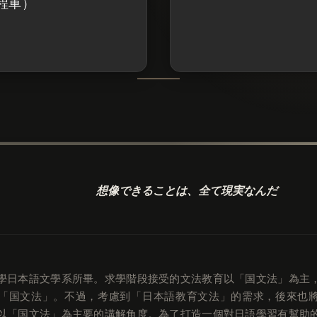
程車）
想像できることは、
全て現実なんだ
學日本語文學系所畢。求學階段接受的文法教育以「国文法」為主
「国文法」。不過，考慮到「日本語教育文法」的需求，後來也
以「国文法」為主要的講解角度。為了打造一個對日語學習有幫助