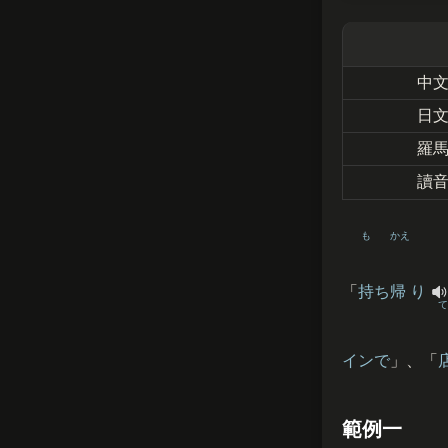
中
日
羅
讀
も
かえ
「
持
ち
帰
り
て
インで
」、「
範例一