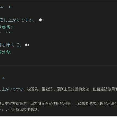
め
あ
召
し
上
がりですか。
用餐嗎？
も
かえ
持
ち
帰
りで。
要外帶。
あ
し
上
がりですか
」被視為二重敬語，原則上是錯誤的文法，但普遍被使用
被日本官方歸類為「因習慣而固定使用的用語」，如果要講求正確的用法
か
」，但這就比較少聽到。