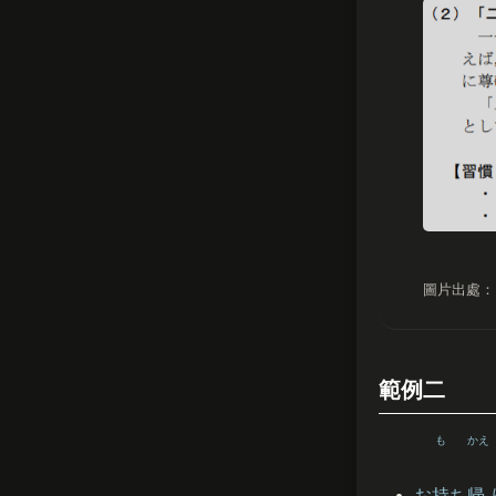
圖片出處：
範例二
も
かえ
お
持
ち
帰