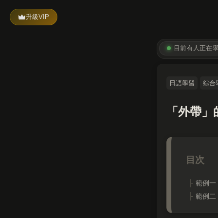
升級VIP
目前有
人正在
日語學習
綜合
「外帶」
範例一
範例二