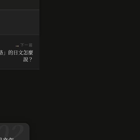
→
下一篇
路」的日文怎麼
說？