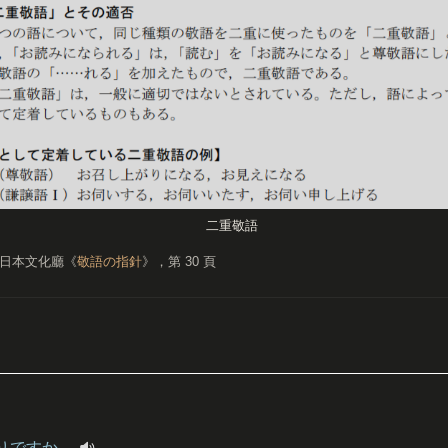
二重敬語
日本文化廳《
敬語の指針
》，第 30 頁
りですか。