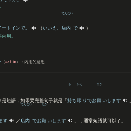
？
てんない
イートインで。
（
いいえ、
店内
で
）
要內用。
eat in
ン
（
）：內用的意思
も
かえ
ねが
束是短語，如果要完整句子就是「
持
ち
帰
りでお
願
いします
てんない
ねが
ます
／
店内
でお
願
いします
」，通常短語就可以了。