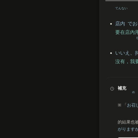
てんない
店内
でお
要在店內
いいえ、
沒有，我
補充
め
※ 「
お
召
的結果也
がります