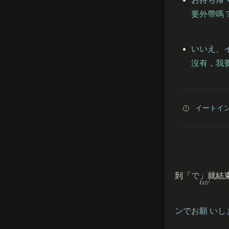
要外帶嗎
いいえ、
沒有，我
イートイ
到「
で
」就結
ねが
ンでお
願
いし