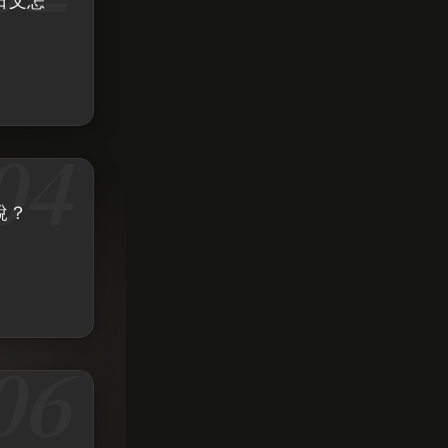
日文怎
說？