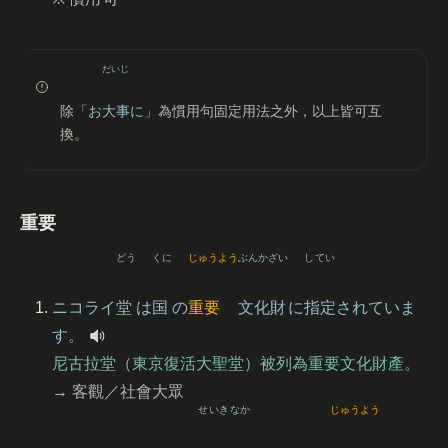
だいじ
除「
お
大事
に
」為慣用句固定用法之外，以上皆可互
換。
重要
どう
くに
じゅうよう
ぶんかざい
してい
ニコライ
堂
は
国
の
重要
文化財
に
指定
されていま
す。
尼古拉堂（東京復活大聖堂）被列為重要文化財產。
→ 客觀／社會大眾
せいき
なか
じゅうよう