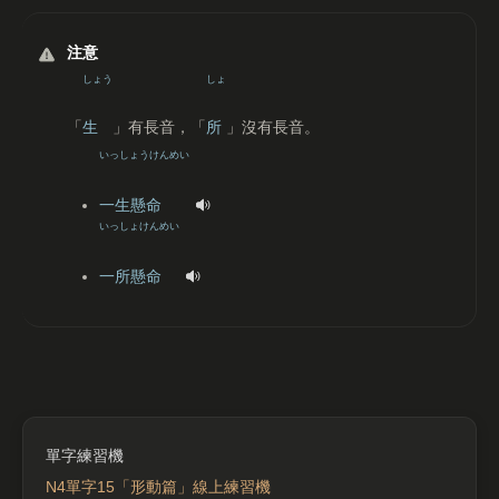
注意
しょう
しょ
「
生
」有長音，「
所
」沒有長音。
いっしょうけんめい
一生懸命
いっしょけんめい
一所懸命
N4單字15「形動篇」線上練習機