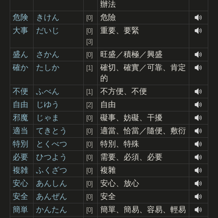
辦法
危険
きけん
危險
[0]
大事
だいじ
重要、要緊
[0]
[3]
盛ん
さかん
旺盛／積極／興盛
[0]
確か
たしか
確切、確實／可靠、肯定
[1]
的
不便
ふべん
不方便、不便
[1]
自由
じゆう
自由
[2]
邪魔
じゃま
礙事、妨礙、干擾
[0]
適当
てきとう
適當、恰當／隨便、敷衍
[0]
特別
とくべつ
特別、特殊
[0]
必要
ひつよう
需要、必須、必要
[0]
複雑
ふくざつ
複雜
[0]
安心
あんしん
安心、放心
[0]
安全
あんぜん
安全
[0]
簡単
かんたん
簡單、簡易、容易、輕易
[0]