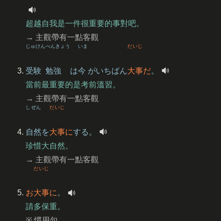
超越自我是一件很重要的事對吧。
→ 主觀帶有一點客觀
じゅけん
べんきょう
いま
だいじ
受験
勉強
は
今
がいちばん
大事
だ
。
當前最重要的是考前溫習。
→ 主觀帶有一點客觀
しぜん
だいじ
自然
を
大事
に
する。
珍惜大自然。
→ 主觀帶有一點客觀
だいじ
お
大事
に
。
請多保重。
※ 慣用句