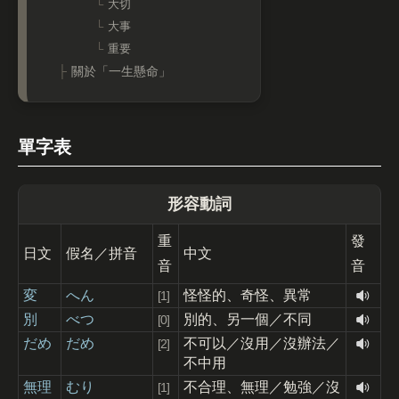
大切
大事
重要
關於「一生懸命」
單字表
形容動詞
重
發
日文
假名／拼音
中文
音
音
変
へん
怪怪的、奇怪、異常
[1]
別
べつ
別的、另一個／不同
[0]
だめ
だめ
不可以／沒用／沒辦法／
[2]
不中用
無理
むり
不合理、無理／勉強／沒
[1]