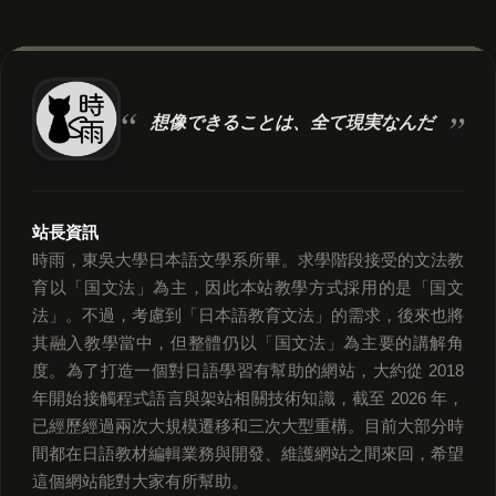
想像できることは、
全て現実なんだ
站長資訊
時雨，東吳大學日本語文學系所畢。求學階段接受的文法教
育以「国文法」為主，因此本站教學方式採用的是「国文
法」。不過，考慮到「日本語教育文法」的需求，後來也將
其融入教學當中，但整體仍以「国文法」為主要的講解角
度。為了打造一個對日語學習有幫助的網站，大約從 2018
年開始接觸程式語言與架站相關技術知識，截至 2026 年，
已經歷經過兩次大規模遷移和三次大型重構。目前大部分時
間都在日語教材編輯業務與開發、維護網站之間來回，希望
這個網站能對大家有所幫助。