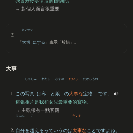
我會好好珍惜這個禮物的。
→ 對個人而言很重要
たいせつ
「
大切
にする
」表示「珍惜」。
大事
しゃしん
わたし
むすめ
だいじ
たからもの
この
写真
は
私
と
娘
の
大事
な
宝物
です。
這張相片是我和女兒最重要的寶物。
→ 主觀帶有一點客觀
じぶん
こ
だいじ
自分
を
超
えるっていうのは
大事
な
ことですよね。