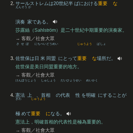
サールストレムは20
世紀
半
ばにおける
重要
な
えんそう
か
演奏
家
である。
莎露絲（Sahlström）是二十世紀中期重要的演奏家。
→ 客觀／社會大眾
させぼ
にち
べい
どうめい
じゅうよう
ばしょ
佐世保
は
日
米
同盟
にとって
重要
な
場所
だ。
佐世保是美日同盟重要的地方。
→ 客觀／社會大眾
けんぽう
じょう
しゅしょう
だいひょう
せい
めいかく
憲法
上
、
首相
の
代表
性
を
明確
にすることが
きわ
じゅうよう
極
めて
重要
に
なる。
憲法上，明確首相的代表性是極為重要的。
→ 客觀／社會大眾