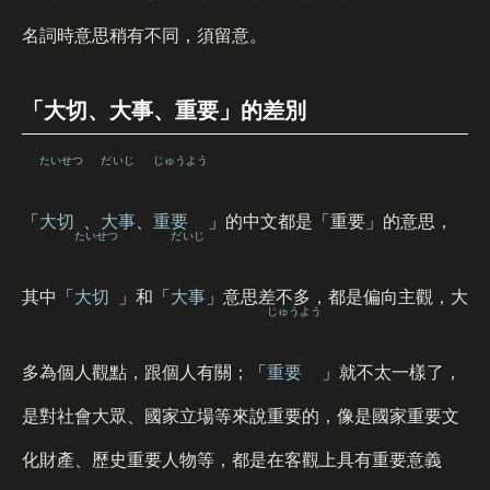
名詞時意思稍有不同，須留意。
「大切、大事、重要」的差別
たいせつ
だいじ
じゅうよう
「
大切
、
大事
、
重要
」的中文都是「重要」的意思，
たいせつ
だいじ
其中「
大切
」和「
大事
」意思差不多，都是偏向主觀，大
じゅうよう
多為個人觀點，跟個人有關；「
重要
」就不太一樣了，
是對社會大眾、國家立場等來說重要的，像是國家重要文
化財產、歷史重要人物等，都是在客觀上具有重要意義