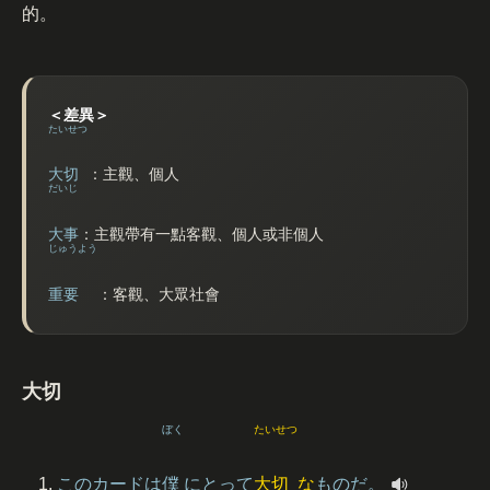
的。
＜差異＞
たいせつ
大切
：主觀、個人
だいじ
大事
：主觀帶有一點客觀、個人或非個人
じゅうよう
重要
：客觀、大眾社會
大切
ぼく
たいせつ
このカードは
僕
にとって
大切
な
ものだ。