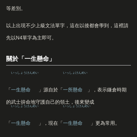
等差別。
以上出現不少上級文法單字，這在以後都會學到，這裡請
先以N4單字為主即可。
關於「一生懸命」
いっしょうけんめい
いっしょけんめい
「
一生懸命
」源自於「
一所懸命
」，表示鎌倉時期
的武士拚命地守護自己的領土，後來變成
いっしょうけんめい
いっしょうけんめい
「
一生懸命
」，現在「
一生懸命
」更為常用。