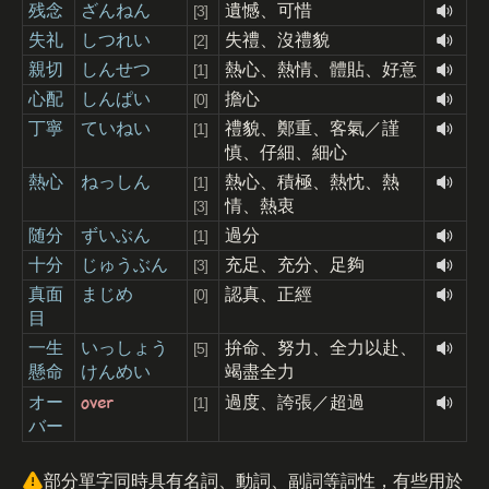
残念
ざんねん
遺憾、可惜
[3]
失礼
しつれい
失禮、沒禮貌
[2]
親切
しんせつ
熱心、熱情、體貼、好意
[1]
心配
しんぱい
擔心
[0]
丁寧
ていねい
禮貌、鄭重、客氣／謹
[1]
慎、仔細、細心
熱心
ねっしん
熱心、積極、熱忱、熱
[1]
情、熱衷
[3]
随分
ずいぶん
過分
[1]
十分
じゅうぶん
充足、充分、足夠
[3]
真面
まじめ
認真、正經
[0]
目
一生
いっしょう
拚命、努力、全力以赴、
[5]
懸命
けんめい
竭盡全力
over
オー
過度、誇張／超過
[1]
バー
部分單字同時具有名詞、動詞、副詞等詞性，有些用於