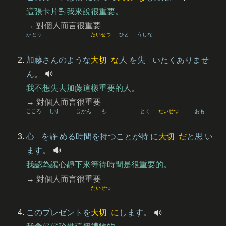
這張卡片對我來說很重要。
→ 對個人而言很重要
かとう
たいせつ
ひと
うしな
加藤
さんのような
大切
な
人
を
失
いたくありませ
ん。
我不想失去加藤這樣重要的人。
→ 對個人而言很重要
こころ
しず
じかん
も
とく
たいせつ
おも
心
を
静
める
時間
を
持
つことが
特
に
大切
だ
と
思
い
ます。
我認為讓心靜下來等待時間是很重要的。
→ 對個人而言很重要
たいせつ
このプレゼントを
大切
に
します。