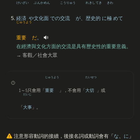
けいざい
ぶんか
めん
こうりゅう
れきし
てき
きわ
経済
や
文化
面
での
交流
が、
歴史
的
に
極
めて
じゅうよう
重要
だ
。
在經濟與文化方面的交流是具有歷史性的重要意義。
→ 客觀／社會大眾
じゅうよう
たいせつ
1
～
5
只會用「
重要
」，不會用「
大切
」或
だいじ
「
大事
」。
注意形容動詞的接續，後接名詞或動詞會有「
な
、
に
」