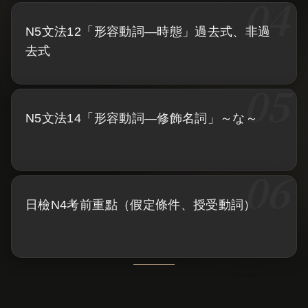
N5文法12「形容動詞—時態」過去式、非過
去式
N5文法14「形容動詞—修飾名詞」～な～
日檢N4考前重點（假定條件、授受動詞）