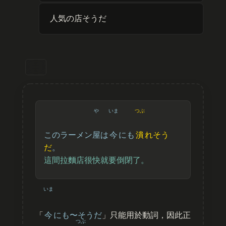
人気の店そうだ
や
いま
つぶ
このラーメン
屋
は
今
にも
潰
れそう
だ
。
這間拉麵店很快就要倒閉了。
いま
「
今
にも〜そうだ
」只能用於動詞，因此正
つぶ