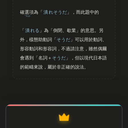
確選項為「
潰
れそうだ
」，而此題中的
つぶ
「
潰
れる
」為「倒閉、歇業」的意思。另
外，樣態助動詞「
そうだ
」可以用於動詞、
形容動詞和形容詞，不過請注意，雖然偶爾
會遇到「名詞＋
そうだ
」，但以現代日本語
的範疇來說，屬於非正確的說法。