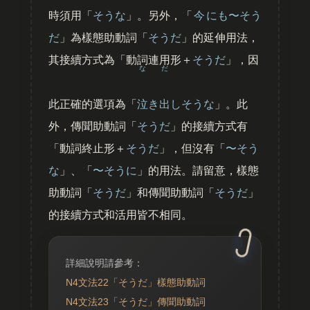
時須用「
そうな
」。另外，「
今
にも〜そう
だ
」為樣態助動詞「
そうだ
」的延伸用法，
其接續方式為「動詞連用形＋
そうだ
」，因
な
だ
此正確的選項為「
泣
き
出
しそうな
」。此
外，傳聞助動詞「
そうだ
」的接續方式有
「動詞終止形＋
そうだ
」，但沒有「
〜そう
な
」、「
〜そうに
」的用法。請留意，樣態
助動詞「
そうだ
」和傳聞助動詞「
そうだ
」
的接續方式和活用皆不相同。
詳細說明請參考：
N4文法22「そうだ」樣態助動詞
N4文法23「そうだ」傳聞助動詞