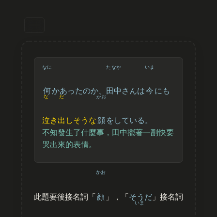
なに
たなか
いま
何
かあったのか、
田中
さんは
今
にも
な
だ
かお
泣
き
出
しそうな
顔
をしている。
不知發生了什麼事，田中擺著一副快要
哭出來的表情。
かお
此題要後接名詞「
顔
」，「
そうだ
」接名詞
いま