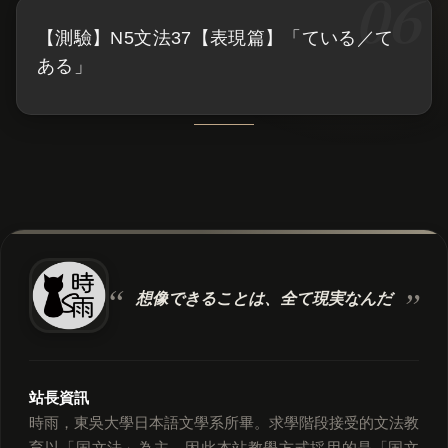
【測驗】N5文法37【表現篇】「ている／て
ある」
想像できることは、
全て現実なんだ
站長資訊
時雨，東吳大學日本語文學系所畢。求學階段接受的文法教
育以「国文法」為主，因此本站教學方式採用的是「国文