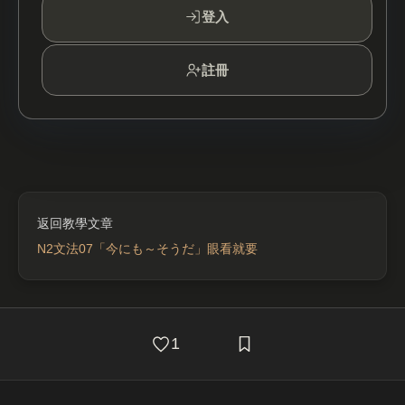
登入
註冊
N2文法07「今にも～そうだ」眼看就要
1