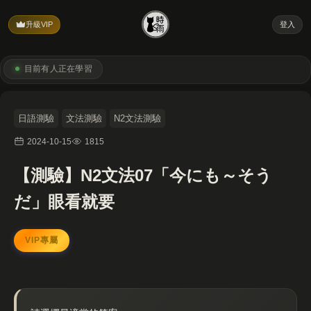
升級VIP
登入
目前有
人正在學習
日語測驗
文法測驗
N2文法測驗
2024-10-15
1815
【測驗】N2文法07「今にも～そう
だ」眼看就要