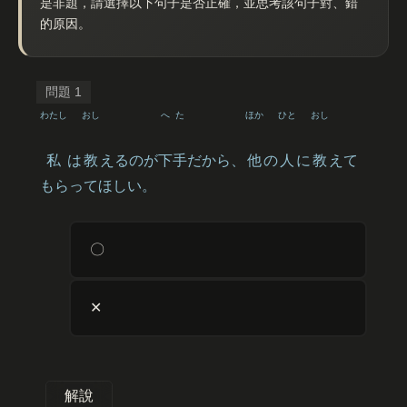
是非題，請選擇以下句子是否正確，並思考該句子對、錯
的原因。
わたし
おし
へた
ほか
ひと
おし
私
は
教
えるのが
下手
だから、
他
の
人
に
教
えて
もらってほしい。
〇
✕