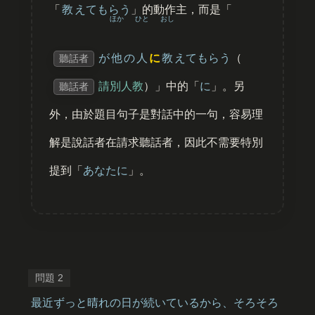
「
教
えてもらう
」的動作主，而是「
ほか
ひと
おし
が
他
の
人
に
教
えてもらう
（
聽話者
請別人教
）」中的「
に
」。另
聽話者
外，由於題目句子是對話中的一句，容易理
解是說話者在請求聽話者，因此不需要特別
提到「
あなたに
」。
最近ずっと晴れの日が続いているから、そろそろ