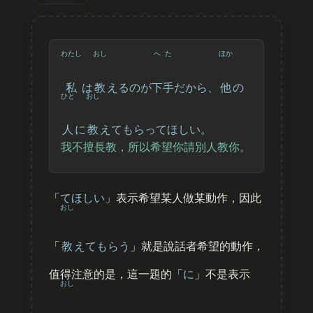
わたし
おし
へた
ほか
私
は
教
えるのが
下手
だから、
他
の
ひと
おし
人
に
教
えてもらってほしい。
我不擅長教，所以希望你請別人教你。
「
てほしい
」表示希望某人做某動作，因此
おし
「
教
えてもらう
」就是說話者希望的動作，
值得注意的是，這一題的「
に
」不是表示
おし