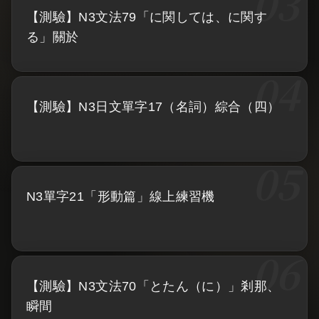
【測驗】N3文法79「に関しては、に関す
る」關於
【測驗】N3日文單字17（名詞）綜合（四）
N3單字21「形動篇」線上練習機
【測驗】N3文法70「とたん（に）」剎那、
瞬間