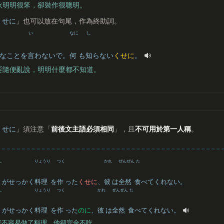
伙明明很笨，卻裝作很聰明。
くせに
」也可以放在句尾，作為終助詞。
い
なに
し
なことを
言
わないで。
何
も
知
らない
くせに
。
要隨便亂說，明明什麼都不知道。
くせに
」須注意「
前後文主語必須相同
」，且
不可用於第一人稱
。
し
りょうり
つく
かれ
ぜんぜん
た
がせっかく
料理
を
作
った
くせに
、
彼
は
全然
食
べてくれない。
し
りょうり
つく
かれ
ぜんぜん
た
がせっかく
料理
を
作
った
のに
、
彼
は
全然
食
べてくれない。
好不容易做了料理，他卻完全不吃。