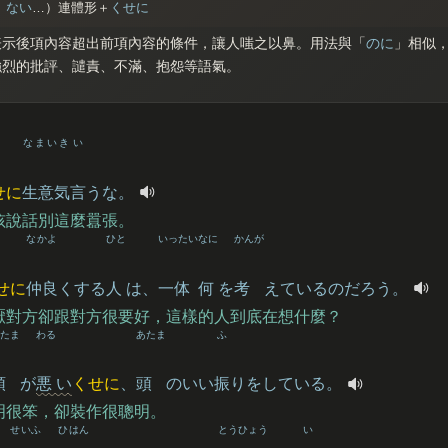
、
ない
…）連體形＋
くせに
表示後項內容超出前項內容的條件，讓人嗤之以鼻。用法與「
のに
」相似
強烈的批評、譴責、不滿、抱怨等語氣。
なまいき
い
せに
生意気
言
うな。
孩說話別這麼囂張。
なかよ
ひと
いったい
なに
かんが
せに
仲良
くする
人
は、
一体
何
を
考
えているのだろう。
厭對方卻跟對方很要好，這樣的人到底在想什麼？
たま
わる
あたま
ふ
頭
が
悪
い
くせに
、
頭
のいい
振
りをしている。
明很笨，卻裝作很聰明。
せいふ
ひはん
とうひょう
い