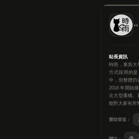
站長資訊
時雨，東吳大
方式採用的是
中，但整體仍
2018 年開
次大型重構。
能對大家有所
贊助管道：
關注：