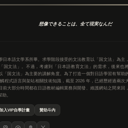
想像できることは、
全て現実なんだ
學日本語文學系所畢。求學階段接受的文法教育以「国文法」為主
「国文法」。不過，考慮到「日本語教育文法」的需求，後來也
以「国文法」為主要的講解角度。為了打造一個對日語學習有幫助
始接觸程式語言與架站相關技術知識，截至 2026 年，已經歷經過兩
目前大部分時間都在日語教材編輯業務與開發、維護網站之間來回
幫助。
加入VIP自學計畫
贊助斗内
LINE