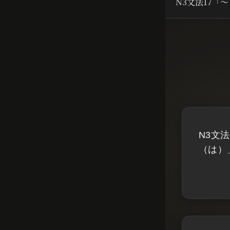
N3文法17「
N3文法
（は）