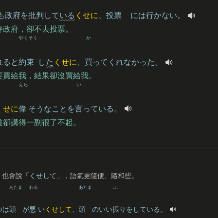
も
政府
を
批判
して
いる
くせに
、
投票
には
行
かない。
評政府，卻不去投票。
やくそく
か
れると
約束
し
た
くせに
、
買
ってくれなかった。
要買給我，結果卻沒買給我。
えら
い
くせに
偉
そうなことを
言
っている。
道卻講得一副很了不起。
」也會說「
くせして
」，語氣更隨便、隨和些。
あたま
わる
あたま
ふ
つは
頭
が
悪
い
くせして
、
頭
のいい
振
りをしている。