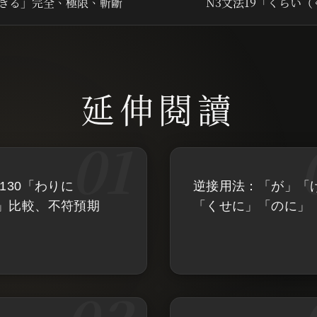
～きる」完全、極限、斬斷
N3文法19「くらい
130「わりに
逆接用法：「が」「
」比較、不符預期
「くせに」「のに」