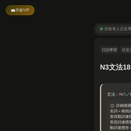
升級VIP
目前有
人正在
日語學習
日文
N3文法
N
文法：
の
／
詳細接
名詞＋格助
形容動詞連
形容詞連體
動詞連體形