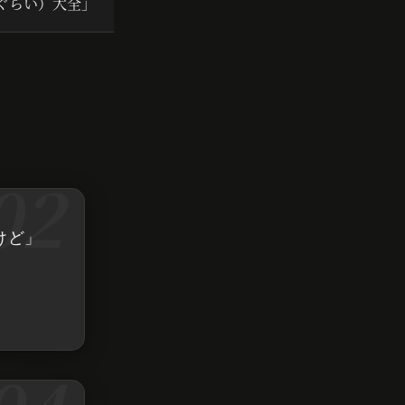
（ぐらい）大全」
けど」