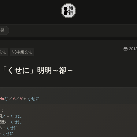
學習
2018
文法
N3中級文法
18「くせに」明明～卻～
Na
A
V
な
／
／
＋
くせに
續：
詞
ノ
＋
くせに
體形＋
くせに
形＋
くせに
＋
くせに