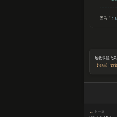
因為「
く
【測驗】N3
←
上一篇