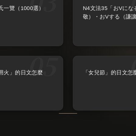
氏一覽（1000選）
N4文法35「おVにな
敬）・おVする（謙
用火」的日文怎麼
「女兒節」的日文怎