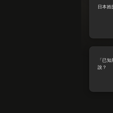
日本姓
「已知
說？