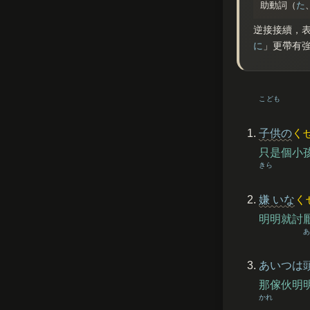
助動詞（
た
逆接接續，
に
」更帶有
こども
子供
の
く
只是個小
きら
嫌
いな
く
明明就討
あ
あいつは
那傢伙明
かれ