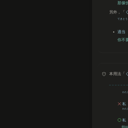
那傢
另外，「
てきとう
適当
你不
本用法「
わた
私
わた
私
我