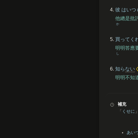
彼
はいつ
他總是批
か
買
ってく
明明答應
し
知
ら
ない
明明不知
補充
「
くせに
あい