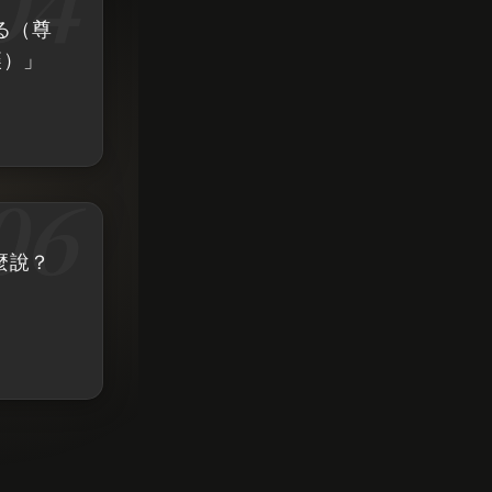
る（尊
讓）」
麼說？