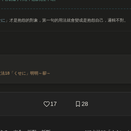
せに
」才是抱怨的對象，第一句的用法就會變成是抱怨自己，邏輯不對。
文法18「くせに」明明～卻～
17
28