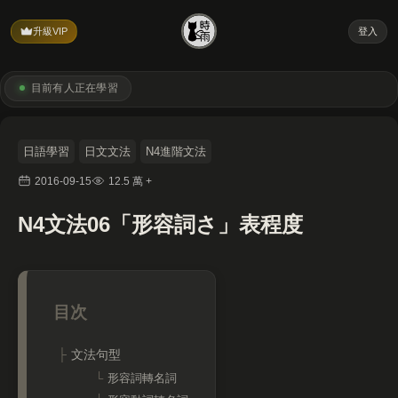
升級VIP
登入
目前有
人正在學習
日語學習
日文文法
N4進階文法
2016-09-15
12.5 萬 +
N4文法06「形容詞さ」表程度
文法句型
形容詞轉名詞