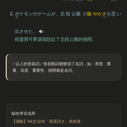
ポケモンのゲームが、
北
投
公園
の
賑
やか
さ
を
思
い
だ
出
させた。
精靈寶可夢讓我想起了北投公園的熱鬧。
↑ 以上的形容詞／形容動詞都變成了名詞，如：厚度、重
量、高度、重要性、熱鬧都是名詞。
【測驗】N4文法06「形容詞さ」表程度