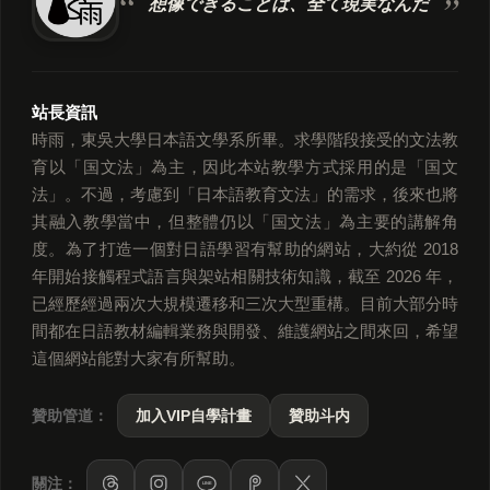
想像できることは、
全て現実なんだ
站長資訊
時雨，東吳大學日本語文學系所畢。求學階段接受的文法教
育以「国文法」為主，因此本站教學方式採用的是「国文
法」。不過，考慮到「日本語教育文法」的需求，後來也將
其融入教學當中，但整體仍以「国文法」為主要的講解角
度。為了打造一個對日語學習有幫助的網站，大約從 2018
年開始接觸程式語言與架站相關技術知識，截至 2026 年，
已經歷經過兩次大規模遷移和三次大型重構。目前大部分時
間都在日語教材編輯業務與開發、維護網站之間來回，希望
這個網站能對大家有所幫助。
贊助管道：
加入VIP自學計畫
贊助斗内
關注：
LINE