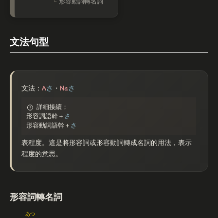
形容動詞轉名詞
文法句型
A
Na
文法：
さ
・
さ
詳細接續；
形容詞語幹＋
さ
形容動詞語幹＋
さ
表程度。這是將形容詞或形容動詞轉成名詞的用法，表示
程度的意思。
形容詞轉名詞
あつ