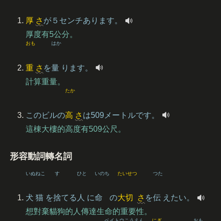
厚
さ
が５センチあります。
厚度有5公分。
おも
はか
重
さ
を
量
ります。
計算重量。
たか
このビルの
高
さ
は509メートルです。
這棟大樓的高度有509公尺。
形容動詞轉名詞
いぬ
ねこ
す
ひと
いのち
たいせつ
つた
犬
猫
を
捨
てる
人
に
命
の
大切
さ
を
伝
えたい。
想對棄貓狗的人傳達生命的重要性。
ベイ
トウ
こうえん
にぎ
おも