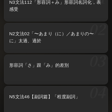
N3文法112「形容詞＋み」形容詞名詞化，表
感受
N2文法02「〜あまり（に）／あまりの〜
に」太過、過於
形容詞「さ」跟「み」的差別
N5文法46【副詞篇】「程度副詞」